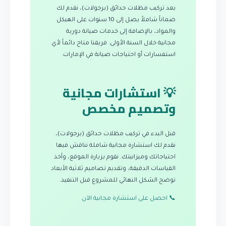
بعد تركيب مظلات حدائق (برجولات)، نقدم لك
ضماناً شاملاً يصل إلى 10 سنوات على الهيكل
والمواد، بالإضافة إلى خدمات صيانة دورية
مجانية خلال السنة الأولى. فريقنا متاح دائماً لأي
استفسارات أو احتياجات صيانة في الإمارات.
💡 استشارات مجانية
وتصميم مخصص
قبل البدء في تركيب مظلات حدائق (برجولات)،
نقدم لك استشارة مجانية شاملة نناقش فيها
احتياجاتك وميزانيتك. نقوم بزيارة الموقع، وأخذ
القياسات الدقيقة، وتقديم تصاميم ثلاثية الأبعاد
توضح الشكل النهائي للمشروع قبل التنفيذ.
📞 احصل على استشارة مجانية الآن