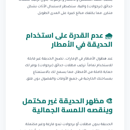
بسبب أشعة الشمس والأمطار والرطوبة. بدون تركيب مظلات
حدائق (برجولات) واقية، ستضطر لاستبدال الأثاث بشكل
متكرر، مما يكلفك مبالغ كبيرة على المدى الطويل.
🌧️ عدم القدرة على استخدام
الحديقة في الأمطار
عند هطول الأمطار في الإمارات، تصبح الحديقة غير قابلة
للاستخدام تماماً. تركيب مظلات حدائق (برجولات) يوفر لك
حماية كاملة من الأمطار، مما يسمح لك بالاستمتاع
بمساحتك الخارجية في جميع الأوقات والفصول دون قلق.
🎨 مظهر الحديقة غير مكتمل
وينقصه اللمسة الجمالية
الحديقة بدون مظلات أو برجولات تبدو فارغة وغير مكتملة.