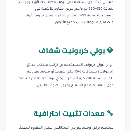
قماش PVC الذي نستخدمه في تركيب مظلات حدائق (برجولات)
بكثافة 650-850 جرام/متر مربع، مقاوم للأشعة فوق
البنفسجية بنسبة 99%، مقاوم للماء والعفن، متوفر بألوان
وتصاميم متنوعة تناسب جميع الأذواق.
💎 بولي كربونيت شفاف
ألواح البولي كربونيت المستخدمة في تركيب مظلات حدائق
(برجولات) بسماكات 6-10 ملم، شفافة أو ملونة، مقاومة
للكسر بنسبة 200 مرة أكثر من الزجاج، توفر حماية من الأشعة
فوق البنفسجية مع السماح بمرور الضوء الطبيعي.
🔧 معدات تثبيت احترافية
نستخدم براغي ومسامير من الستانلس ستيل المقاوم للصدأ،