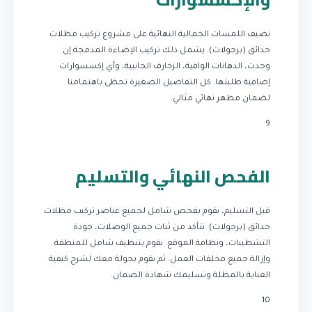
نضيف اللمسات الجمالية النهائية على مشروع تركيب مظلات
حدائق (برجولات). يشمل ذلك تركيب الإضاءة المدمجة إن
وجدت، الدهانات الواقية، الزخارف الجانبية، وأي إكسسوارات
إضافية طلبتها. كل التفاصيل الصغيرة تحظى باهتمامنا
لضمان مظهر نهائي مثالي.
9
الفحص النهائي والتسليم
قبل التسليم، نقوم بفحص شامل لجميع عناصر تركيب مظلات
حدائق (برجولات). نتأكد من ثبات جميع الوصلات، جودة
التشطيبات، ونظافة الموقع. نقوم بتنظيف شامل للمنطقة
وإزالة جميع مخلفات العمل. ثم نقوم بجولة معك لشرح كيفية
العناية بالمظلة وتسليمك شهادة الضمان.
10