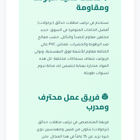
ومقاومة
نستخدم في تركيب مظلات حدائق (برجولات)
أفضل الخامات المتوفرة في السوق: حديد
مجلفن مقاوم للصدأ والتآكل، خشب معالج
ضد الرطوبة والحشرات، قماش PVC عالي
الكثافة مقاوم للأشعة فوق البنفسجية، وبولي
كربونيت شفاف بسماكات مختلفة. كل هذه
المواد مختارة بعناية لتضمن لك متانة تدوم
لسنوات طويلة.
👷 فريق عمل محترف
ومدرب
فريقنا المتخصص في تركيب مظلات حدائق
(برجولات) يتكون من فنيين ومهندسين ذوي
خبرة تزيد عن 15 عاماً في هذا المجال. نحن