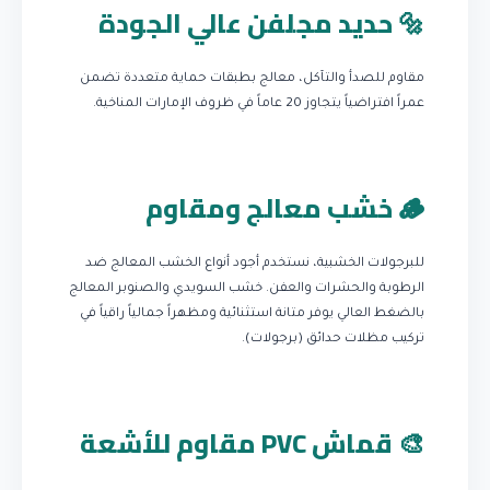
🔩 حديد مجلفن عالي الجودة
مقاوم للصدأ والتآكل، معالج بطبقات حماية متعددة تضمن
عمراً افتراضياً يتجاوز 20 عاماً في ظروف الإمارات المناخية.
🪵 خشب معالج ومقاوم
للبرجولات الخشبية، نستخدم أجود أنواع الخشب المعالج ضد
الرطوبة والحشرات والعفن. خشب السويدي والصنوبر المعالج
بالضغط العالي يوفر متانة استثنائية ومظهراً جمالياً راقياً في
تركيب مظلات حدائق (برجولات).
🎨 قماش PVC مقاوم للأشعة