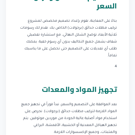
السعر
بناءً على المعاينة، نقوم بإعداد تصميم مخصص لمشروع
تركيب مظلات حدائق (برجولات) الخاص بك. نقدم لك رسومات
ثلاثية الأبعاد توضح الشكل النهائي، مع استشارة تفصيلي
شفاف يشمل جميع التكاليف بدون أي رسوم خفية. يمكنك
طلب أي تعديلات على التصميم حتى تحصل على ما يناسبك
تماماً.
4
تجهيز المواد والمعدات
بعد الموافقة على التصميم والسعر، نبدأ فوراً في تجهيز جميع
المواد اللازمة لتركيب مظلات حدائق (برجولات). نحرص على
استخدام مواد أصلية عالية الجودة من موردين موثوقين. يتم
تجهيز الهياكل المعدنية أو الخشبية، الأقمشة، البراغي
والمثبتات، وجميع الإكسسوارات اللازمة.