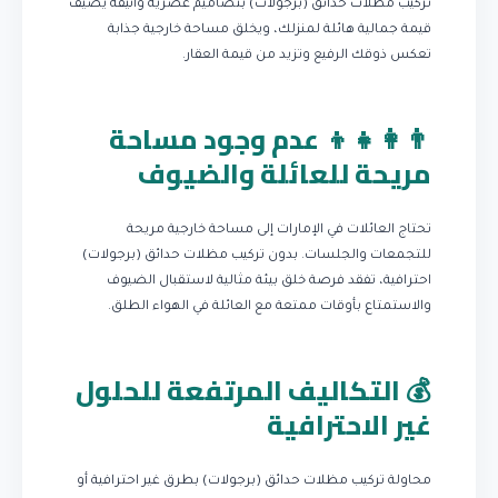
تركيب مظلات حدائق (برجولات) بتصاميم عصرية وأنيقة يضيف
قيمة جمالية هائلة لمنزلك، ويخلق مساحة خارجية جذابة
تعكس ذوقك الرفيع وتزيد من قيمة العقار.
👨‍👩‍👧‍👦 عدم وجود مساحة
مريحة للعائلة والضيوف
تحتاج العائلات في الإمارات إلى مساحة خارجية مريحة
للتجمعات والجلسات. بدون تركيب مظلات حدائق (برجولات)
احترافية، تفقد فرصة خلق بيئة مثالية لاستقبال الضيوف
والاستمتاع بأوقات ممتعة مع العائلة في الهواء الطلق.
💰 التكاليف المرتفعة للحلول
غير الاحترافية
محاولة تركيب مظلات حدائق (برجولات) بطرق غير احترافية أو