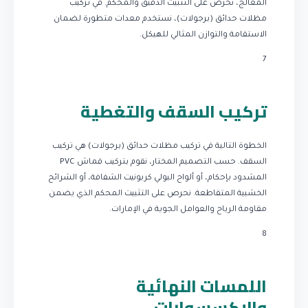
المعالج، نحرص على التثبيت الدقيق والمحكم. في تركيب
مظلات حدائق (برجولات)، نستخدم معدات متطورة لضمان
الاستقامة والتوازن المثالي للهيكل.
7
تركيب السقف والتغطية
الخطوة التالية في تركيب مظلات حدائق (برجولات) هي تركيب
السقف. حسب التصميم المختار، نقوم بتركيب قماش PVC
المشدود بإحكام، أو ألواح البولي كربونيت الشفافة، أو الشرائح
الخشبية المتقاطعة. نحرص على التثبيت المحكم الذي يضمن
مقاومة الرياح والعوامل الجوية في الإمارات.
8
اللمسات النهائية
والإكسسوارات