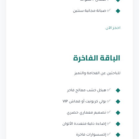
✅ ضمان 7 سنوات
✅ صيانة مجانية سنتين
احجز الآن
الباقة الفاخرة
للباحثين عن الفخامة والتميز
✅ هيكل خشب معالج فاخر
✅ بولي كربونيت أو قماش VIP
✅ تصميم معماري حصري
✅ إضاءة ذكية متعددة الألوان
✅ إكسسوارات فاخرة