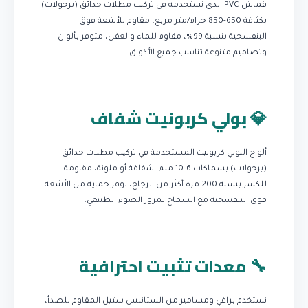
قماش PVC الذي نستخدمه في تركيب مظلات حدائق (برجولات)
بكثافة 650-850 جرام/متر مربع، مقاوم للأشعة فوق
البنفسجية بنسبة 99%، مقاوم للماء والعفن، متوفر بألوان
وتصاميم متنوعة تناسب جميع الأذواق.
💎 بولي كربونيت شفاف
ألواح البولي كربونيت المستخدمة في تركيب مظلات حدائق
(برجولات) بسماكات 6-10 ملم، شفافة أو ملونة، مقاومة
للكسر بنسبة 200 مرة أكثر من الزجاج، توفر حماية من الأشعة
فوق البنفسجية مع السماح بمرور الضوء الطبيعي.
🔧 معدات تثبيت احترافية
نستخدم براغي ومسامير من الستانلس ستيل المقاوم للصدأ،