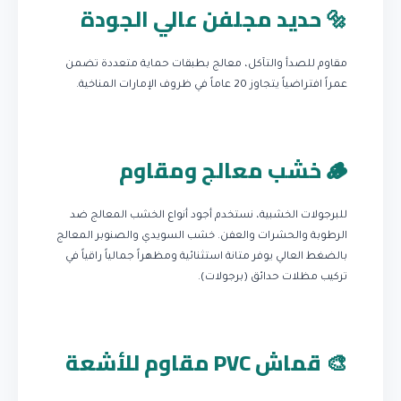
🔩 حديد مجلفن عالي الجودة
مقاوم للصدأ والتآكل، معالج بطبقات حماية متعددة تضمن
عمراً افتراضياً يتجاوز 20 عاماً في ظروف الإمارات المناخية.
🪵 خشب معالج ومقاوم
للبرجولات الخشبية، نستخدم أجود أنواع الخشب المعالج ضد
الرطوبة والحشرات والعفن. خشب السويدي والصنوبر المعالج
بالضغط العالي يوفر متانة استثنائية ومظهراً جمالياً راقياً في
تركيب مظلات حدائق (برجولات).
🎨 قماش PVC مقاوم للأشعة