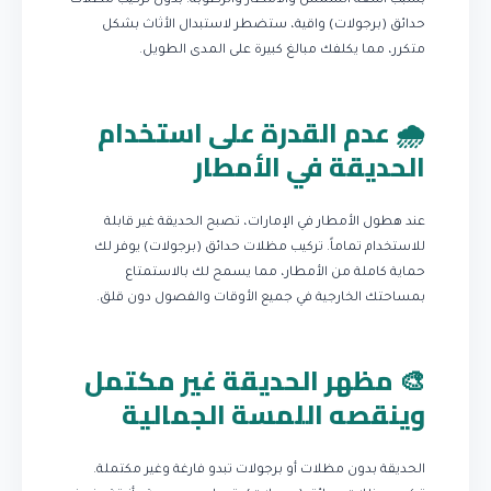
بسبب أشعة الشمس والأمطار والرطوبة. بدون تركيب مظلات
حدائق (برجولات) واقية، ستضطر لاستبدال الأثاث بشكل
متكرر، مما يكلفك مبالغ كبيرة على المدى الطويل.
🌧️ عدم القدرة على استخدام
الحديقة في الأمطار
عند هطول الأمطار في الإمارات، تصبح الحديقة غير قابلة
للاستخدام تماماً. تركيب مظلات حدائق (برجولات) يوفر لك
حماية كاملة من الأمطار، مما يسمح لك بالاستمتاع
بمساحتك الخارجية في جميع الأوقات والفصول دون قلق.
🎨 مظهر الحديقة غير مكتمل
وينقصه اللمسة الجمالية
الحديقة بدون مظلات أو برجولات تبدو فارغة وغير مكتملة.