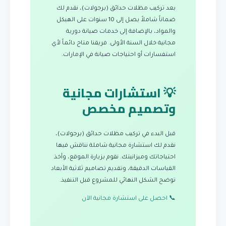
بعد تركيب مظلات حدائق (برجولات)، نقدم لك
ضماناً شاملاً يصل إلى 10 سنوات على الهيكل
والمواد، بالإضافة إلى خدمات صيانة دورية
مجانية خلال السنة الأولى. فريقنا متاح دائماً لأي
استفسارات أو احتياجات صيانة في الإمارات.
💡 استشارات مجانية
وتصميم مخصص
قبل البدء في تركيب مظلات حدائق (برجولات)،
نقدم لك استشارة مجانية شاملة نناقش فيها
احتياجاتك وميزانيتك. نقوم بزيارة الموقع، وأخذ
القياسات الدقيقة، وتقديم تصاميم ثلاثية الأبعاد
توضح الشكل النهائي للمشروع قبل التنفيذ.
📞 احصل على استشارة مجانية الآن