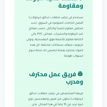
ومقاومة
نستخدم في تركيب مظلات حدائق (برجولات)
أفضل الخامات المتوفرة في السوق: حديد
مجلفن مقاوم للصدأ والتآكل، خشب معالج
ضد الرطوبة والحشرات، قماش PVC عالي
الكثافة مقاوم للأشعة فوق البنفسجية، وبولي
كربونيت شفاف بسماكات مختلفة. كل هذه
المواد مختارة بعناية لتضمن لك متانة تدوم
لسنوات طويلة.
👷 فريق عمل محترف
ومدرب
فريقنا المتخصص في تركيب مظلات حدائق
(برجولات) يتكون من فنيين ومهندسين ذوي
خبرة تزيد عن 15 عاماً في هذا المجال. نحن