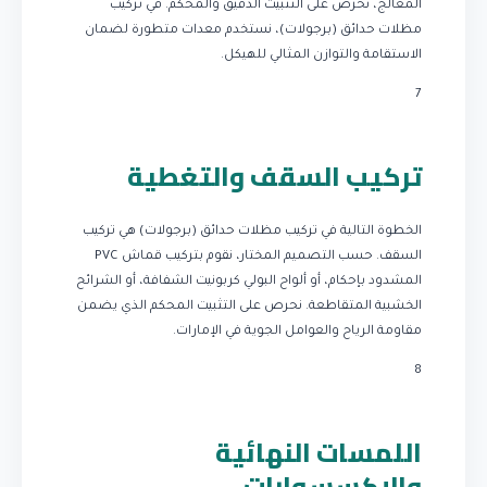
المعالج، نحرص على التثبيت الدقيق والمحكم. في تركيب
مظلات حدائق (برجولات)، نستخدم معدات متطورة لضمان
الاستقامة والتوازن المثالي للهيكل.
7
تركيب السقف والتغطية
الخطوة التالية في تركيب مظلات حدائق (برجولات) هي تركيب
السقف. حسب التصميم المختار، نقوم بتركيب قماش PVC
المشدود بإحكام، أو ألواح البولي كربونيت الشفافة، أو الشرائح
الخشبية المتقاطعة. نحرص على التثبيت المحكم الذي يضمن
مقاومة الرياح والعوامل الجوية في الإمارات.
8
اللمسات النهائية
والإكسسوارات