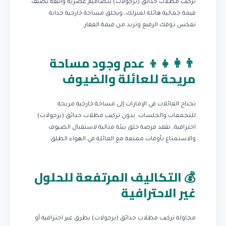
تركيب مظلات حدائق (برجولات) بتصاميم عصرية وأنيقة يضيف
قيمة جمالية هائلة لمنزلك، ويخلق مساحة خارجية جذابة
تعكس ذوقك الرفيع وتزيد من قيمة العقار.
👨‍👩‍👧‍👦 عدم وجود مساحة
مريحة للعائلة والضيوف
تحتاج العائلات في الإمارات إلى مساحة خارجية مريحة
للتجمعات والجلسات. بدون تركيب مظلات حدائق (برجولات)
احترافية، تفقد فرصة خلق بيئة مثالية لاستقبال الضيوف
والاستمتاع بأوقات ممتعة مع العائلة في الهواء الطلق.
💰 التكاليف المرتفعة للحلول
غير الاحترافية
محاولة تركيب مظلات حدائق (برجولات) بطرق غير احترافية أو