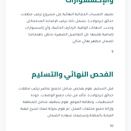
نضيف اللمسات الجمالية النهائية على مشروع تركيب مظلات
حدائق (برجولات). يشمل ذلك تركيب الإضاءة المدمجة إن
وجدت، الدهانات الواقية، الزخارف الجانبية، وأي إكسسوارات
إضافية طلبتها. كل التفاصيل الصغيرة تحظى باهتمامنا
لضمان مظهر نهائي مثالي.
9
الفحص النهائي والتسليم
قبل التسليم، نقوم بفحص شامل لجميع عناصر تركيب مظلات
حدائق (برجولات). نتأكد من ثبات جميع الوصلات، جودة
التشطيبات، ونظافة الموقع. نقوم بتنظيف شامل للمنطقة
وإزالة جميع مخلفات العمل. ثم نقوم بجولة معك لشرح كيفية
العناية بالمظلة وتسليمك شهادة الضمان.
10