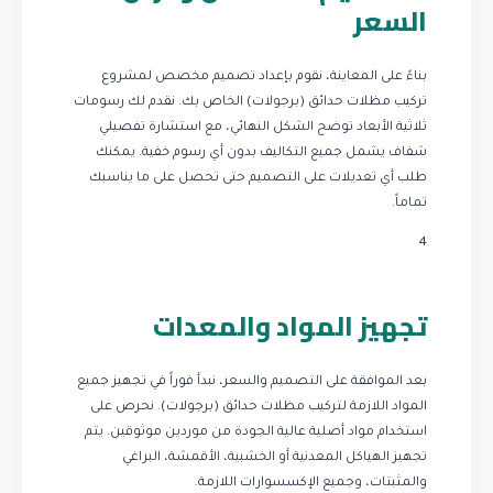
السعر
بناءً على المعاينة، نقوم بإعداد تصميم مخصص لمشروع
تركيب مظلات حدائق (برجولات) الخاص بك. نقدم لك رسومات
ثلاثية الأبعاد توضح الشكل النهائي، مع استشارة تفصيلي
شفاف يشمل جميع التكاليف بدون أي رسوم خفية. يمكنك
طلب أي تعديلات على التصميم حتى تحصل على ما يناسبك
تماماً.
4
تجهيز المواد والمعدات
بعد الموافقة على التصميم والسعر، نبدأ فوراً في تجهيز جميع
المواد اللازمة لتركيب مظلات حدائق (برجولات). نحرص على
استخدام مواد أصلية عالية الجودة من موردين موثوقين. يتم
تجهيز الهياكل المعدنية أو الخشبية، الأقمشة، البراغي
والمثبتات، وجميع الإكسسوارات اللازمة.