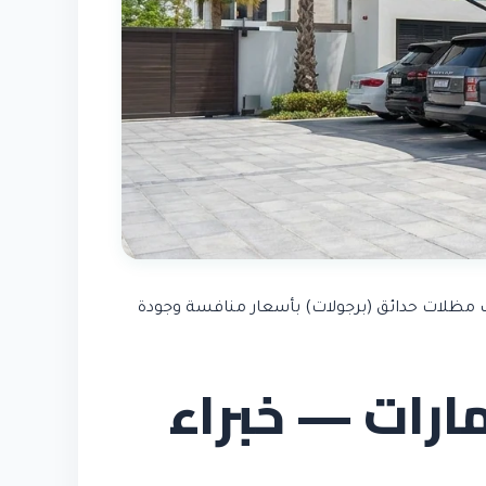
يب مظلات حدائق (برجولات) بأسعار منافسة وجودة
ارات — خبراء