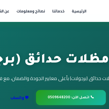
الرئيسية
خدماتنا
نصائح ومعلومات
عن ال
مظلات حدائق (برج
 حدائق (برجولات) بأعلى معايير الجودة والضمان، مع 
💬 واتساب
📞 اتصل الآن: 0509648200