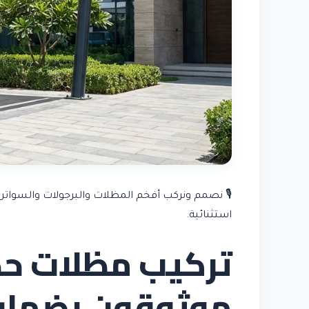
🎙️ نصمم ونركب أفخم المظلات والبرجولات والسواتر
استثنائية.
تركيب مظلات حدا
موثوقون بضمان