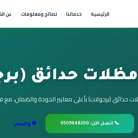
الرئيسية
خدماتنا
نصائح ومعلومات
عن ال
مظلات حدائق (برج
 حدائق (برجولات) بأعلى معايير الجودة والضمان، مع 
💬 واتساب
📞 اتصل الآن: 0509648200