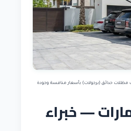
يب مظلات حدائق (برجولات) بأسعار منافسة وجودة
ارات — خبراء