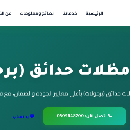
الرئيسية
خدماتنا
نصائح ومعلومات
عن ال
مظلات حدائق (برج
 حدائق (برجولات) بأعلى معايير الجودة والضمان، مع 
💬 واتساب
📞 اتصل الآن: 0509648200