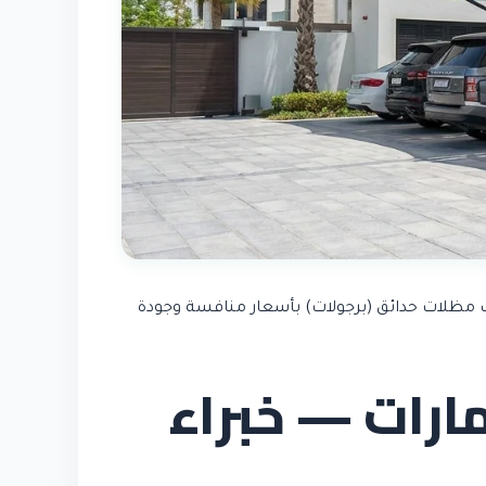
يب مظلات حدائق (برجولات) بأسعار منافسة وجودة
ارات — خبراء