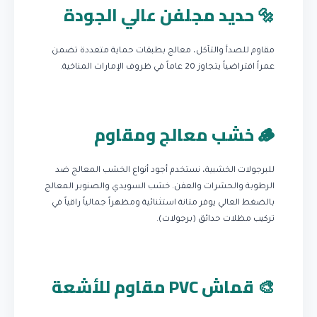
🔩 حديد مجلفن عالي الجودة
مقاوم للصدأ والتآكل، معالج بطبقات حماية متعددة تضمن
عمراً افتراضياً يتجاوز 20 عاماً في ظروف الإمارات المناخية.
🪵 خشب معالج ومقاوم
للبرجولات الخشبية، نستخدم أجود أنواع الخشب المعالج ضد
الرطوبة والحشرات والعفن. خشب السويدي والصنوبر المعالج
بالضغط العالي يوفر متانة استثنائية ومظهراً جمالياً راقياً في
تركيب مظلات حدائق (برجولات).
🎨 قماش PVC مقاوم للأشعة