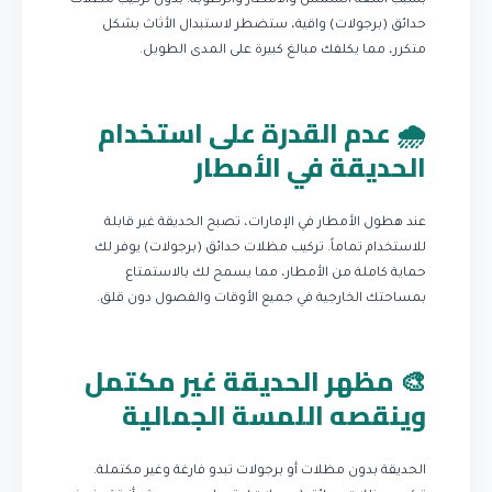
بسبب أشعة الشمس والأمطار والرطوبة. بدون تركيب مظلات
حدائق (برجولات) واقية، ستضطر لاستبدال الأثاث بشكل
متكرر، مما يكلفك مبالغ كبيرة على المدى الطويل.
🌧️ عدم القدرة على استخدام
الحديقة في الأمطار
عند هطول الأمطار في الإمارات، تصبح الحديقة غير قابلة
للاستخدام تماماً. تركيب مظلات حدائق (برجولات) يوفر لك
حماية كاملة من الأمطار، مما يسمح لك بالاستمتاع
بمساحتك الخارجية في جميع الأوقات والفصول دون قلق.
🎨 مظهر الحديقة غير مكتمل
وينقصه اللمسة الجمالية
الحديقة بدون مظلات أو برجولات تبدو فارغة وغير مكتملة.