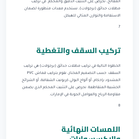
المعالج، نحرص على التثبيت الدقيق والمحكم. في تركيب
مظلات حدائق (برجولات)، نستخدم معدات متطورة لضمان
الاستقامة والتوازن المثالي للهيكل.
7
تركيب السقف والتغطية
الخطوة التالية في تركيب مظلات حدائق (برجولات) هي تركيب
السقف. حسب التصميم المختار، نقوم بتركيب قماش PVC
المشدود بإحكام، أو ألواح البولي كربونيت الشفافة، أو الشرائح
الخشبية المتقاطعة. نحرص على التثبيت المحكم الذي يضمن
مقاومة الرياح والعوامل الجوية في الإمارات.
8
اللمسات النهائية
والإكسسوارات