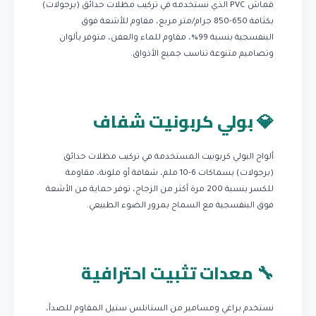
قماش PVC الذي نستخدمه في تركيب مظلات حدائق (برجولات)
بكثافة 650-850 جرام/متر مربع، مقاوم للأشعة فوق
البنفسجية بنسبة 99%، مقاوم للماء والعفن، متوفر بألوان
وتصاميم متنوعة تناسب جميع الأذواق.
💎 بولي كربونيت شفاف
ألواح البولي كربونيت المستخدمة في تركيب مظلات حدائق
(برجولات) بسماكات 6-10 ملم، شفافة أو ملونة، مقاومة
للكسر بنسبة 200 مرة أكثر من الزجاج، توفر حماية من الأشعة
فوق البنفسجية مع السماح بمرور الضوء الطبيعي.
🔧 معدات تثبيت احترافية
نستخدم براغي ومسامير من الستانلس ستيل المقاوم للصدأ،