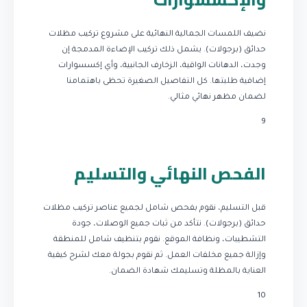
نضيف اللمسات الجمالية النهائية على مشروع تركيب مظلات
حدائق (برجولات). يشمل ذلك تركيب الإضاءة المدمجة إن
وجدت، الدهانات الواقية، الزخارف الجانبية، وأي إكسسوارات
إضافية طلبتها. كل التفاصيل الصغيرة تحظى باهتمامنا
لضمان مظهر نهائي مثالي.
9
الفحص النهائي والتسليم
قبل التسليم، نقوم بفحص شامل لجميع عناصر تركيب مظلات
حدائق (برجولات). نتأكد من ثبات جميع الوصلات، جودة
التشطيبات، ونظافة الموقع. نقوم بتنظيف شامل للمنطقة
وإزالة جميع مخلفات العمل. ثم نقوم بجولة معك لشرح كيفية
العناية بالمظلة وتسليمك شهادة الضمان.
10