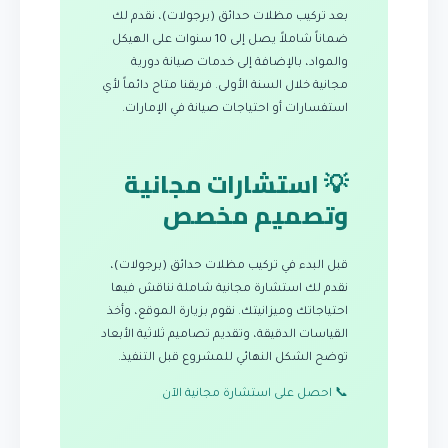
بعد تركيب مظلات حدائق (برجولات)، نقدم لك
ضماناً شاملاً يصل إلى 10 سنوات على الهيكل
والمواد، بالإضافة إلى خدمات صيانة دورية
مجانية خلال السنة الأولى. فريقنا متاح دائماً لأي
استفسارات أو احتياجات صيانة في الإمارات.
💡 استشارات مجانية
وتصميم مخصص
قبل البدء في تركيب مظلات حدائق (برجولات)،
نقدم لك استشارة مجانية شاملة نناقش فيها
احتياجاتك وميزانيتك. نقوم بزيارة الموقع، وأخذ
القياسات الدقيقة، وتقديم تصاميم ثلاثية الأبعاد
توضح الشكل النهائي للمشروع قبل التنفيذ.
📞 احصل على استشارة مجانية الآن