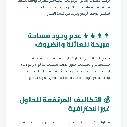
تركيب مظلات حدائق (برجولات) بتصاميم عصرية وأنيقة يضيف
قيمة جمالية هائلة لمنزلك، ويخلق مساحة خارجية جذابة
تعكس ذوقك الرفيع وتزيد من قيمة العقار.
👨‍👩‍👧‍👦 عدم وجود مساحة
مريحة للعائلة والضيوف
تحتاج العائلات في الإمارات إلى مساحة خارجية مريحة
للتجمعات والجلسات. بدون تركيب مظلات حدائق (برجولات)
احترافية، تفقد فرصة خلق بيئة مثالية لاستقبال الضيوف
والاستمتاع بأوقات ممتعة مع العائلة في الهواء الطلق.
💰 التكاليف المرتفعة للحلول
غير الاحترافية
محاولة تركيب مظلات حدائق (برجولات) بطرق غير احترافية أو