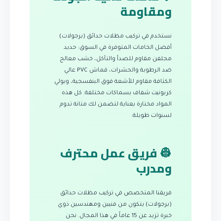
ومقاومة
نستخدم في تركيب مظلات حدائق (برجولات)
أفضل الخامات المتوفرة في السوق: حديد
مجلفن مقاوم للصدأ والتآكل، خشب معالج
ضد الرطوبة والحشرات، قماش PVC عالي
الكثافة مقاوم للأشعة فوق البنفسجية، وبولي
كربونيت شفاف بسماكات مختلفة. كل هذه
المواد مختارة بعناية لتضمن لك متانة تدوم
لسنوات طويلة.
👷 فريق عمل محترف
ومدرب
فريقنا المتخصص في تركيب مظلات حدائق
(برجولات) يتكون من فنيين ومهندسين ذوي
خبرة تزيد عن 15 عاماً في هذا المجال. نحن