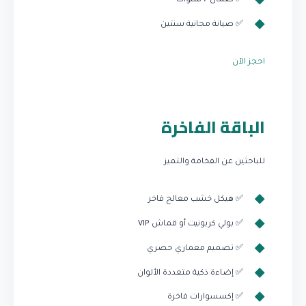
✅ ضمان 7 سنوات
✅ صيانة مجانية سنتين
احجز الآن
الباقة الفاخرة
للباحثين عن الفخامة والتميز
✅ هيكل خشب معالج فاخر
✅ بولي كربونيت أو قماش VIP
✅ تصميم معماري حصري
✅ إضاءة ذكية متعددة الألوان
✅ إكسسوارات فاخرة