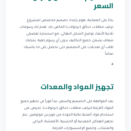
السعر
بناءً على المعاينة، نقوم بإعداد تصميم مخصص لمشروع
تركيب مظلات حدائق (برجولات) الخاص بك. نقدم لك رسومات
ثلاثية الأبعاد توضح الشكل النهائي، مع استشارة تفصيلي
شفاف يشمل جميع التكاليف بدون أي رسوم خفية. يمكنك
طلب أي تعديلات على التصميم حتى تحصل على ما يناسبك
تماماً.
4
تجهيز المواد والمعدات
بعد الموافقة على التصميم والسعر، نبدأ فوراً في تجهيز جميع
المواد اللازمة لتركيب مظلات حدائق (برجولات). نحرص على
استخدام مواد أصلية عالية الجودة من موردين موثوقين. يتم
تجهيز الهياكل المعدنية أو الخشبية، الأقمشة، البراغي
والمثبتات، وجميع الإكسسوارات اللازمة.