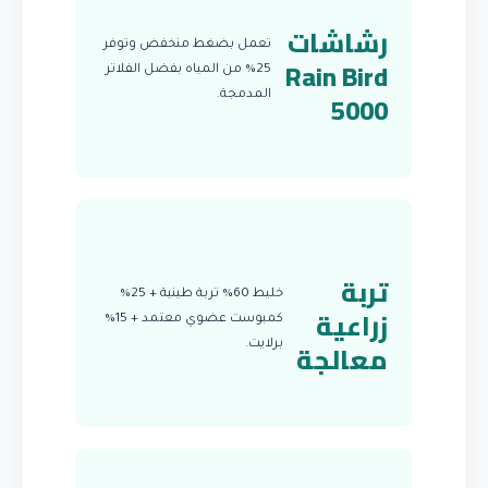
رشاشات
تعمل بضغط منخفض وتوفر
Rain Bird
25% من المياه بفضل الفلاتر
5000
المدمجة.
تربة
خليط 60% تربة طينية + 25%
زراعية
كمبوست عضوي معتمد + 15%
معالجة
برلايت.