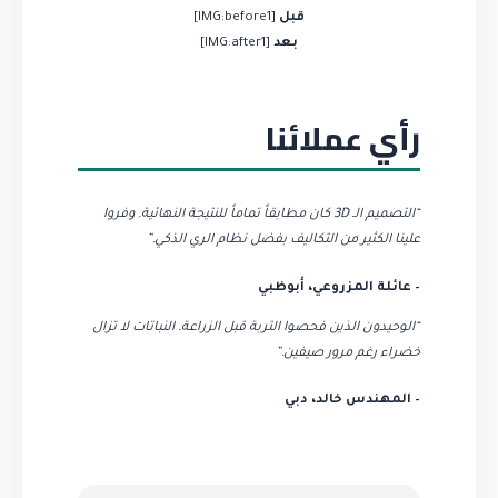
قبل
[IMG:before1]
بعد
[IMG:after1]
رأي عملائنا
“التصميم الـ 3D كان مطابقاً تماماً للنتيجة النهائية. وفروا
علينا الكثير من التكاليف بفضل نظام الري الذكي.”
– عائلة المزروعي، أبوظبي
“الوحيدون الذين فحصوا التربة قبل الزراعة. النباتات لا تزال
خضراء رغم مرور صيفين.”
– المهندس خالد، دبي