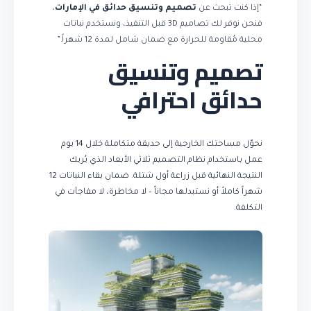
“إذا كنت تبحث عن
تصميم وتنسيق حدائق في الإمارات
،
فنحن نوفر لك تصاميم 3D قبل التنفيذ، ونستخدم نباتات
محلية مُقاومة للحرارة مع ضمان شامل لمدة 12 شهراً.”
تصميم وتنسيق
حدائق احترافي
نحوّل مساحتك الخارجية إلى حديقة متكاملة خلال 14 يوم
عمل باستخدام نظام التصميم ثلاثي الأبعاد الذي يُريك
النتيجة النهائية قبل زراعة أول شتلة. ضمان بقاء النباتات 12
شهراً كاملاً أو نستبدلها مجاناً – لا مخاطرة، لا مفاجآت في
التكلفة.