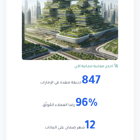
🚀 احجز معاينة مجانية الآن
847
حديقة منفذة في الإمارات
96%
رضا العملاء المُوثّق
12
شهر ضمان على النباتات