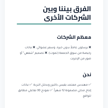
الفرق بيننا وبين
الشركات الأخرى
معظم الشركات
❌ يرسلون عاملاً بدون خبرة، وسعر عشوائي. ❌ نباتات
رخيصة من سوق الجمعة (تموت). ❌ تصميم “شفهي” أو
صور من الإنترنت.
نحن
✅ مهندس معتمد يقيس بالليزر ويحلل التربة. ✅ نباتات
إنتاج محلي مضمونة 12 شهراً. ✅ نموذج 3D تفاعلي مطابق
للواقع.