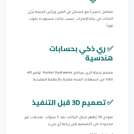
نتعامل حصرياً مع مشاتل في العين ورأس الخيمة تُربّي
النباتات في بيئة الإمارات. ليست نباتات مستوردة تموت
فوراً.
✅ ري ذكي بحسابات
هندسية
نصمم شبكة الري ببرنامج Hunter Hydrawise. توفير 40-
60% من استهلاك المياه مقارنة بالأنظمة التقليدية.
✅ تصميم 3D قبل التنفيذ
نموذج 3D يُظهر شكل النباتات بعد 5 سنوات. تعديلات غير
محدودة على التصميم قبل زراعة أي شيء.