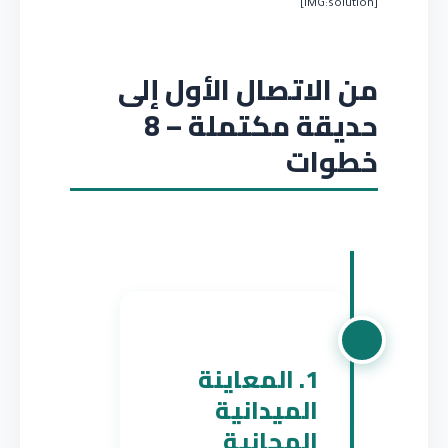
[IMG:solution]
من الاتصال الأول إلى
حديقة مكتملة – 8
خطوات
1. المعاينة
الميدانية
المجانية