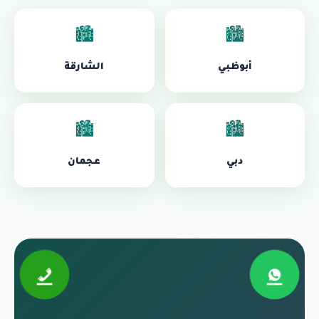
🏙️
🏙️
أبوظبي
الشارقة
🏙️
🏙️
دبي
عجمان