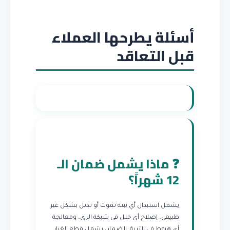
أسئلة يطرحها العملاء
قبل التعاقد
❓ ماذا يشمل ضمان الـ
12 شهراً؟
يشمل استبدال أي نبتة تموت أو تذبل بشكل غير
طبيعي، إصلاح أي خلل في شبكة الري، ومعالجة
أي هبوط في التربة. الضمان يشمل قطع الغيار