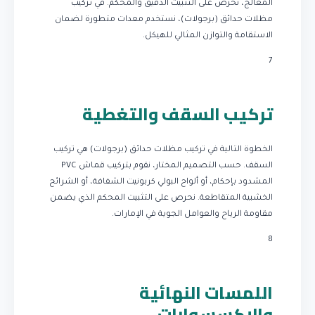
المعالج، نحرص على التثبيت الدقيق والمحكم. في تركيب
مظلات حدائق (برجولات)، نستخدم معدات متطورة لضمان
الاستقامة والتوازن المثالي للهيكل.
7
تركيب السقف والتغطية
الخطوة التالية في تركيب مظلات حدائق (برجولات) هي تركيب
السقف. حسب التصميم المختار، نقوم بتركيب قماش PVC
المشدود بإحكام، أو ألواح البولي كربونيت الشفافة، أو الشرائح
الخشبية المتقاطعة. نحرص على التثبيت المحكم الذي يضمن
مقاومة الرياح والعوامل الجوية في الإمارات.
8
اللمسات النهائية
والإكسسوارات