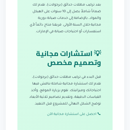
بعد تركيب مظلات حدائق (برجولات)، نقدم لك
ضماناً شاملاً يصل إلى 10 سنوات على الهيكل
والمواد، بالإضافة إلى خدمات صيانة دورية
مجانية خلال السنة الأولى. فريقنا متاح دائماً لأي
استفسارات أو احتياجات صيانة في الإمارات.
💡 استشارات مجانية
وتصميم مخصص
قبل البدء في تركيب مظلات حدائق (برجولات)،
نقدم لك استشارة مجانية شاملة نناقش فيها
احتياجاتك وميزانيتك. نقوم بزيارة الموقع، وأخذ
القياسات الدقيقة، وتقديم تصاميم ثلاثية الأبعاد
توضح الشكل النهائي للمشروع قبل التنفيذ.
📞 احصل على استشارة مجانية الآن