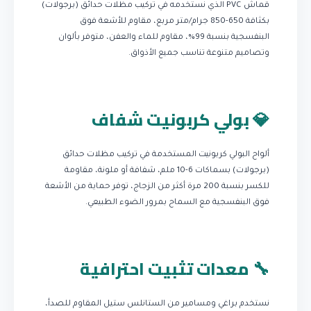
قماش PVC الذي نستخدمه في تركيب مظلات حدائق (برجولات)
بكثافة 650-850 جرام/متر مربع، مقاوم للأشعة فوق
البنفسجية بنسبة 99%، مقاوم للماء والعفن، متوفر بألوان
وتصاميم متنوعة تناسب جميع الأذواق.
💎 بولي كربونيت شفاف
ألواح البولي كربونيت المستخدمة في تركيب مظلات حدائق
(برجولات) بسماكات 6-10 ملم، شفافة أو ملونة، مقاومة
للكسر بنسبة 200 مرة أكثر من الزجاج، توفر حماية من الأشعة
فوق البنفسجية مع السماح بمرور الضوء الطبيعي.
🔧 معدات تثبيت احترافية
نستخدم براغي ومسامير من الستانلس ستيل المقاوم للصدأ،