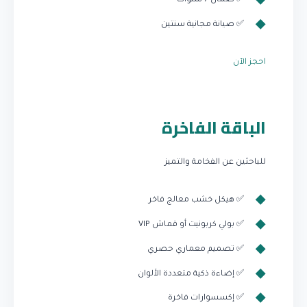
✅ ضمان 7 سنوات
✅ صيانة مجانية سنتين
احجز الآن
الباقة الفاخرة
للباحثين عن الفخامة والتميز
✅ هيكل خشب معالج فاخر
✅ بولي كربونيت أو قماش VIP
✅ تصميم معماري حصري
✅ إضاءة ذكية متعددة الألوان
✅ إكسسوارات فاخرة