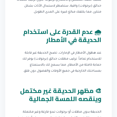
بسبب أشعة الشمس والأمطار والرطوبة. بدون تركيب مظلات
حدائق (برجولات) واقية، ستضطر لاستبدال الأثاث بشكل
متكرر، مما يكلفك مبالغ كبيرة على المدى الطويل.
🌧️ عدم القدرة على استخدام
الحديقة في الأمطار
عند هطول الأمطار في الإمارات، تصبح الحديقة غير قابلة
للاستخدام تماماً. تركيب مظلات حدائق (برجولات) يوفر لك
حماية كاملة من الأمطار، مما يسمح لك بالاستمتاع
بمساحتك الخارجية في جميع الأوقات والفصول دون قلق.
🎨 مظهر الحديقة غير مكتمل
وينقصه اللمسة الجمالية
الحديقة بدون مظلات أو برجولات تبدو فارغة وغير مكتملة.