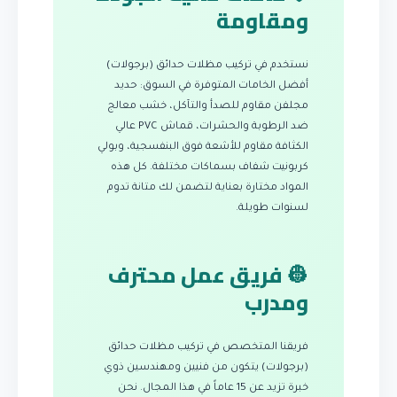
ومقاومة
نستخدم في تركيب مظلات حدائق (برجولات)
أفضل الخامات المتوفرة في السوق: حديد
مجلفن مقاوم للصدأ والتآكل، خشب معالج
ضد الرطوبة والحشرات، قماش PVC عالي
الكثافة مقاوم للأشعة فوق البنفسجية، وبولي
كربونيت شفاف بسماكات مختلفة. كل هذه
المواد مختارة بعناية لتضمن لك متانة تدوم
لسنوات طويلة.
👷 فريق عمل محترف
ومدرب
فريقنا المتخصص في تركيب مظلات حدائق
(برجولات) يتكون من فنيين ومهندسين ذوي
خبرة تزيد عن 15 عاماً في هذا المجال. نحن