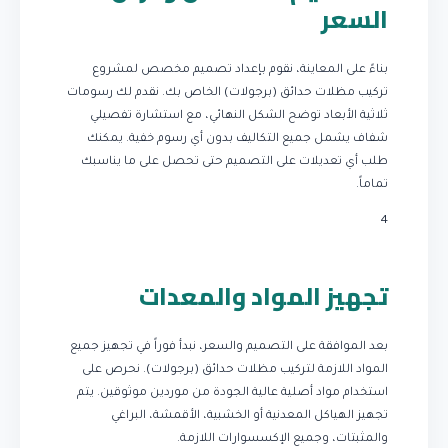
السعر
بناءً على المعاينة، نقوم بإعداد تصميم مخصص لمشروع
تركيب مظلات حدائق (برجولات) الخاص بك. نقدم لك رسومات
ثلاثية الأبعاد توضح الشكل النهائي، مع استشارة تفصيلي
شفاف يشمل جميع التكاليف بدون أي رسوم خفية. يمكنك
طلب أي تعديلات على التصميم حتى تحصل على ما يناسبك
تماماً.
4
تجهيز المواد والمعدات
بعد الموافقة على التصميم والسعر، نبدأ فوراً في تجهيز جميع
المواد اللازمة لتركيب مظلات حدائق (برجولات). نحرص على
استخدام مواد أصلية عالية الجودة من موردين موثوقين. يتم
تجهيز الهياكل المعدنية أو الخشبية، الأقمشة، البراغي
والمثبتات، وجميع الإكسسوارات اللازمة.