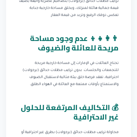
تركيب مظلات حدائق (برجولات) بتصاميم عصرية وأنيقة يضيف
قيمة جمالية هائلة لمنزلك، ويخلق مساحة خارجية جذابة
تعكس ذوقك الرفيع وتزيد من قيمة العقار.
👨‍👩‍👧‍👦 عدم وجود مساحة
مريحة للعائلة والضيوف
تحتاج العائلات في الإمارات إلى مساحة خارجية مريحة
للتجمعات والجلسات. بدون تركيب مظلات حدائق (برجولات)
احترافية، تفقد فرصة خلق بيئة مثالية لاستقبال الضيوف
والاستمتاع بأوقات ممتعة مع العائلة في الهواء الطلق.
💰 التكاليف المرتفعة للحلول
غير الاحترافية
محاولة تركيب مظلات حدائق (برجولات) بطرق غير احترافية أو