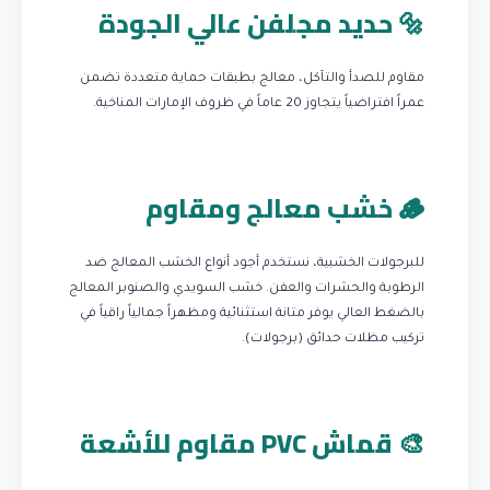
🔩 حديد مجلفن عالي الجودة
مقاوم للصدأ والتآكل، معالج بطبقات حماية متعددة تضمن
عمراً افتراضياً يتجاوز 20 عاماً في ظروف الإمارات المناخية.
🪵 خشب معالج ومقاوم
للبرجولات الخشبية، نستخدم أجود أنواع الخشب المعالج ضد
الرطوبة والحشرات والعفن. خشب السويدي والصنوبر المعالج
بالضغط العالي يوفر متانة استثنائية ومظهراً جمالياً راقياً في
تركيب مظلات حدائق (برجولات).
🎨 قماش PVC مقاوم للأشعة