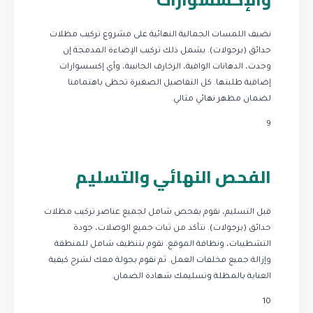
نضيف اللمسات الجمالية النهائية على مشروع تركيب مظلات
حدائق (برجولات). يشمل ذلك تركيب الإضاءة المدمجة إن
وجدت، الدهانات الواقية، الزخارف الجانبية، وأي إكسسوارات
إضافية طلبتها. كل التفاصيل الصغيرة تحظى باهتمامنا
لضمان مظهر نهائي مثالي.
9
الفحص النهائي والتسليم
قبل التسليم، نقوم بفحص شامل لجميع عناصر تركيب مظلات
حدائق (برجولات). نتأكد من ثبات جميع الوصلات، جودة
التشطيبات، ونظافة الموقع. نقوم بتنظيف شامل للمنطقة
وإزالة جميع مخلفات العمل. ثم نقوم بجولة معك لشرح كيفية
العناية بالمظلة وتسليمك شهادة الضمان.
10