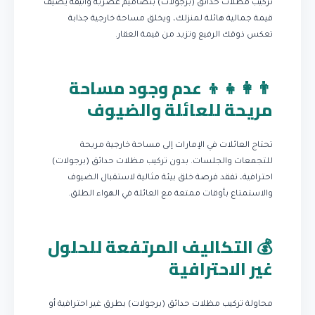
تركيب مظلات حدائق (برجولات) بتصاميم عصرية وأنيقة يضيف
قيمة جمالية هائلة لمنزلك، ويخلق مساحة خارجية جذابة
تعكس ذوقك الرفيع وتزيد من قيمة العقار.
👨‍👩‍👧‍👦 عدم وجود مساحة
مريحة للعائلة والضيوف
تحتاج العائلات في الإمارات إلى مساحة خارجية مريحة
للتجمعات والجلسات. بدون تركيب مظلات حدائق (برجولات)
احترافية، تفقد فرصة خلق بيئة مثالية لاستقبال الضيوف
والاستمتاع بأوقات ممتعة مع العائلة في الهواء الطلق.
💰 التكاليف المرتفعة للحلول
غير الاحترافية
محاولة تركيب مظلات حدائق (برجولات) بطرق غير احترافية أو