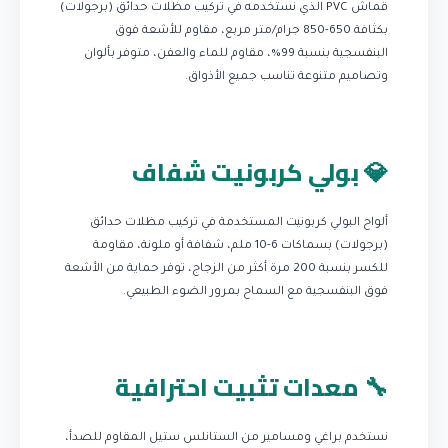
قماش PVC الذي نستخدمه في تركيب مظلات حدائق (برجولات)
بكثافة 650-850 جرام/متر مربع، مقاوم للأشعة فوق
البنفسجية بنسبة 99%، مقاوم للماء والعفن، متوفر بألوان
وتصاميم متنوعة تناسب جميع الأذواق.
💎 بولي كربونيت شفاف
ألواح البولي كربونيت المستخدمة في تركيب مظلات حدائق
(برجولات) بسماكات 6-10 ملم، شفافة أو ملونة، مقاومة
للكسر بنسبة 200 مرة أكثر من الزجاج، توفر حماية من الأشعة
فوق البنفسجية مع السماح بمرور الضوء الطبيعي.
🔧 معدات تثبيت احترافية
نستخدم براغي ومسامير من الستانلس ستيل المقاوم للصدأ،