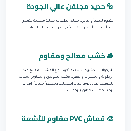
🔩 حديد مجلفن عالي الجودة
مقاوم للصدأ والتآكل، معالج بطبقات حماية متعددة تضمن
عمراً افتراضياً يتجاوز 20 عاماً في ظروف الإمارات المناخية.
🪵 خشب معالج ومقاوم
للبرجولات الخشبية، نستخدم أجود أنواع الخشب المعالج ضد
الرطوبة والحشرات والعفن. خشب السويدي والصنوبر المعالج
بالضغط العالي يوفر متانة استثنائية ومظهراً جمالياً راقياً في
تركيب مظلات حدائق (برجولات).
🎨 قماش PVC مقاوم للأشعة