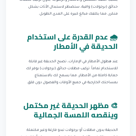
بسبب أشعة الشمس والأمطار والرطوبة. بدون تركيب مظلات
حدائق (برجولات) واقية، ستضطر لاستبدال الأثاث بشكل
متكرر، مما يكلفك مبالغ كبيرة على المدى الطويل.
🌧️ عدم القدرة على استخدام
الحديقة في الأمطار
عند هطول الأمطار في الإمارات، تصبح الحديقة غير قابلة
للاستخدام تماماً. تركيب مظلات حدائق (برجولات) يوفر لك
حماية كاملة من الأمطار، مما يسمح لك بالاستمتاع
بمساحتك الخارجية في جميع الأوقات والفصول دون قلق.
🎨 مظهر الحديقة غير مكتمل
وينقصه اللمسة الجمالية
الحديقة بدون مظلات أو برجولات تبدو فارغة وغير مكتملة.