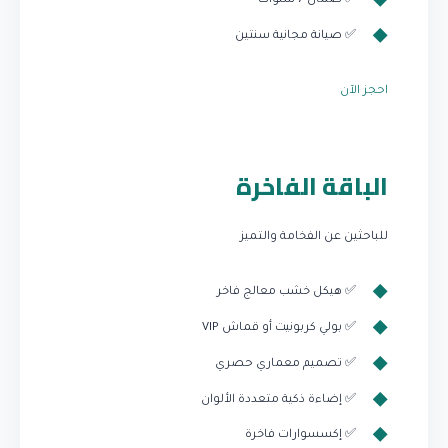
✅ ضمان 7 سنوات
✅ صيانة مجانية سنتين
احجز الآن
الباقة الفاخرة
للباحثين عن الفخامة والتميز
✅ هيكل خشب معالج فاخر
✅ بولي كربونيت أو قماش VIP
✅ تصميم معماري حصري
✅ إضاءة ذكية متعددة الألوان
✅ إكسسوارات فاخرة