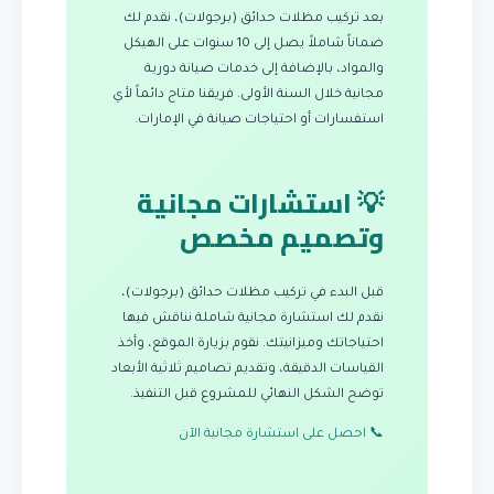
بعد تركيب مظلات حدائق (برجولات)، نقدم لك
ضماناً شاملاً يصل إلى 10 سنوات على الهيكل
والمواد، بالإضافة إلى خدمات صيانة دورية
مجانية خلال السنة الأولى. فريقنا متاح دائماً لأي
استفسارات أو احتياجات صيانة في الإمارات.
💡 استشارات مجانية
وتصميم مخصص
قبل البدء في تركيب مظلات حدائق (برجولات)،
نقدم لك استشارة مجانية شاملة نناقش فيها
احتياجاتك وميزانيتك. نقوم بزيارة الموقع، وأخذ
القياسات الدقيقة، وتقديم تصاميم ثلاثية الأبعاد
توضح الشكل النهائي للمشروع قبل التنفيذ.
📞 احصل على استشارة مجانية الآن