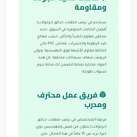
ومقاومة
نستخدم في تركيب مظلات حدائق (برجولات)
أفضل الخامات المتوفرة في السوق: حديد
مجلفن مقاوم للصدأ والتآكل، خشب معالج
ضد الرطوبة والحشرات، قماش PVC عالي
الكثافة مقاوم للأشعة فوق البنفسجية، وبولي
كربونيت شفاف بسماكات مختلفة. كل هذه
المواد مختارة بعناية لتضمن لك متانة تدوم
لسنوات طويلة.
👷 فريق عمل محترف
ومدرب
فريقنا المتخصص في تركيب مظلات حدائق
(برجولات) يتكون من فنيين ومهندسين ذوي
خبرة تزيد عن 15 عاماً في هذا المجال. نحن