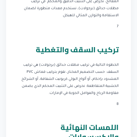
المعالج، نحرص على التثبيت الدقيق والمحكم. في تركيب
مظلات حدائق (برجولات)، نستخدم معدات متطورة لضمان
الاستقامة والتوازن المثالي للهيكل.
7
تركيب السقف والتغطية
الخطوة التالية في تركيب مظلات حدائق (برجولات) هي تركيب
السقف. حسب التصميم المختار، نقوم بتركيب قماش PVC
المشدود بإحكام، أو ألواح البولي كربونيت الشفافة، أو الشرائح
الخشبية المتقاطعة. نحرص على التثبيت المحكم الذي يضمن
مقاومة الرياح والعوامل الجوية في الإمارات.
8
اللمسات النهائية
والإكسسوارات