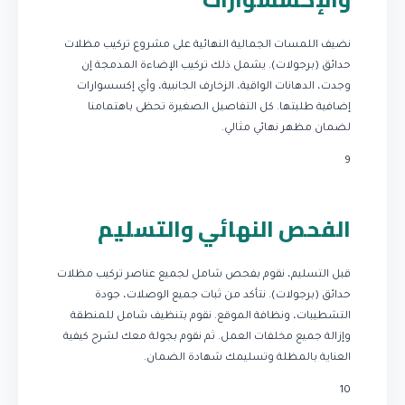
نضيف اللمسات الجمالية النهائية على مشروع تركيب مظلات
حدائق (برجولات). يشمل ذلك تركيب الإضاءة المدمجة إن
وجدت، الدهانات الواقية، الزخارف الجانبية، وأي إكسسوارات
إضافية طلبتها. كل التفاصيل الصغيرة تحظى باهتمامنا
لضمان مظهر نهائي مثالي.
9
الفحص النهائي والتسليم
قبل التسليم، نقوم بفحص شامل لجميع عناصر تركيب مظلات
حدائق (برجولات). نتأكد من ثبات جميع الوصلات، جودة
التشطيبات، ونظافة الموقع. نقوم بتنظيف شامل للمنطقة
وإزالة جميع مخلفات العمل. ثم نقوم بجولة معك لشرح كيفية
العناية بالمظلة وتسليمك شهادة الضمان.
10