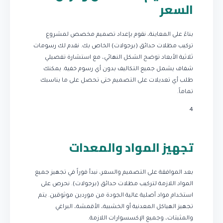
السعر
بناءً على المعاينة، نقوم بإعداد تصميم مخصص لمشروع
تركيب مظلات حدائق (برجولات) الخاص بك. نقدم لك رسومات
ثلاثية الأبعاد توضح الشكل النهائي، مع استشارة تفصيلي
شفاف يشمل جميع التكاليف بدون أي رسوم خفية. يمكنك
طلب أي تعديلات على التصميم حتى تحصل على ما يناسبك
تماماً.
4
تجهيز المواد والمعدات
بعد الموافقة على التصميم والسعر، نبدأ فوراً في تجهيز جميع
المواد اللازمة لتركيب مظلات حدائق (برجولات). نحرص على
استخدام مواد أصلية عالية الجودة من موردين موثوقين. يتم
تجهيز الهياكل المعدنية أو الخشبية، الأقمشة، البراغي
والمثبتات، وجميع الإكسسوارات اللازمة.