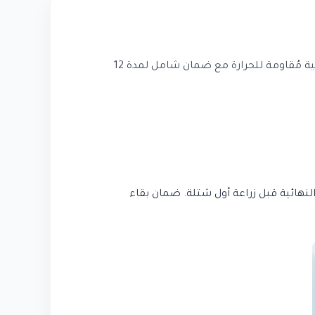
، فنحن نوفر لك تصاميم 3D قبل التنفيذ، ونستخدم نباتات محلية مُقاومة للحرارة مع ضمان شامل لمدة 12
لذي يُريك النتيجة النهائية قبل زراعة أول شتلة. ضمان بقاء