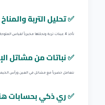
✅ تحليل التربة والمناخ
نأخذ 4 عينات تربة ونحللها مخبرياً لقياس الملوحة ونسبة الصرف. نستخدم تطبيق Sun Seeker لتحديد ساعات الشمس.
✅ نباتات من مشاتل الإن
نتعامل حصرياً مع مشاتل في العين ورأس الخيمة تُ
✅ ري ذكي بحسابات ه