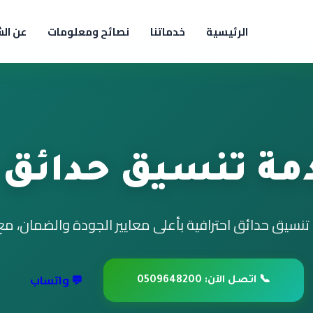
الرئيسية
خدماتنا
نصائح ومعلومات
عن ال
ة تنسيق حدائق ا
يق حدائق احترافية بأعلى معايير الجودة والضمان، م
💬 واتساب
📞 اتصل الآن: 0509648200