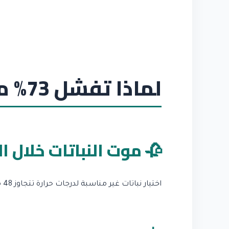
لماذا تفشل 73% من مشاريع الحدائق في الإمارات؟
🥀 موت النباتات خلال ا
اختيار نباتات غير مناسبة لدرجات حرارة تتجاوز 48 مئوية يعني خسارة 40-60% من استثمارك خلال 4 أشهر.