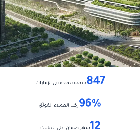
847
حديقة منفذة في الإمارات
96%
رضا العملاء المُوثّق
12
شهر ضمان على النباتات