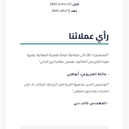
قبل
[IMG:before1]
بعد
[IMG:after1]
رأي عملائنا
“التصميم الـ 3D كان مطابقاً تماماً للنتيجة النهائية. وفروا
علينا الكثير من التكاليف بفضل نظام الري الذكي.”
– عائلة المزروعي، أبوظبي
“الوحيدون الذين فحصوا التربة قبل الزراعة. النباتات لا تزال
خضراء رغم مرور صيفين.”
– المهندس خالد، دبي