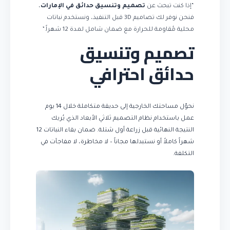
“إذا كنت تبحث عن
تصميم وتنسيق حدائق في الإمارات
،
فنحن نوفر لك تصاميم 3D قبل التنفيذ، ونستخدم نباتات
محلية مُقاومة للحرارة مع ضمان شامل لمدة 12 شهراً.”
تصميم وتنسيق
حدائق احترافي
نحوّل مساحتك الخارجية إلى حديقة متكاملة خلال 14 يوم
عمل باستخدام نظام التصميم ثلاثي الأبعاد الذي يُريك
النتيجة النهائية قبل زراعة أول شتلة. ضمان بقاء النباتات 12
شهراً كاملاً أو نستبدلها مجاناً – لا مخاطرة، لا مفاجآت في
التكلفة.