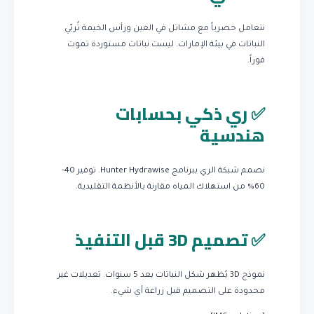
نتعامل حصرياً مع مشاتل في العين ورأس الخيمة تُربّي
النباتات في بيئة الإمارات. ليست نباتات مستوردة تموت
فوراً.
✅ ري ذكي بحسابات
هندسية
نصمم شبكة الري ببرنامج Hunter Hydrawise. توفير 40-
60% من استهلاك المياه مقارنة بالأنظمة التقليدية.
✅ تصميم 3D قبل التنفيذ
نموذج 3D يُظهر شكل النباتات بعد 5 سنوات. تعديلات غير
محدودة على التصميم قبل زراعة أي شيء.