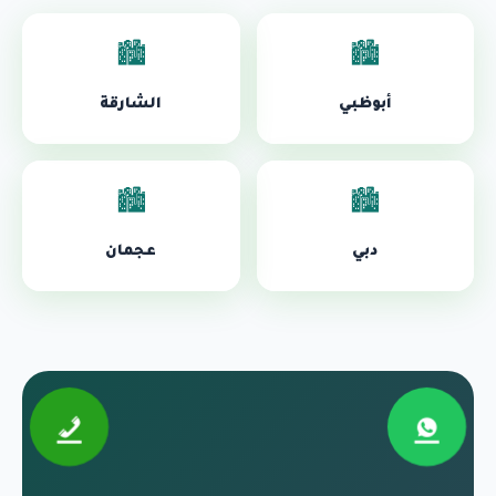
🏙️
🏙️
أبوظبي
الشارقة
🏙️
🏙️
دبي
عجمان