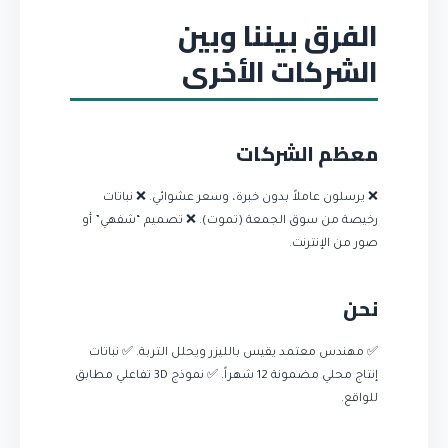
الفرق بيننا وبين
الشركات الأخرى
معظم الشركات
❌ يرسلون عاملاً بدون خبرة، وسعر عشوائي. ❌ نباتات
رخيصة من سوق الجمعة (تموت). ❌ تصميم “شفهي” أو
صور من الإنترنت.
نحن
✅ مهندس معتمد يقيس بالليزر ويحلل التربة. ✅ نباتات
إنتاج محلي مضمونة 12 شهراً. ✅ نموذج 3D تفاعلي مطابق
للواقع.