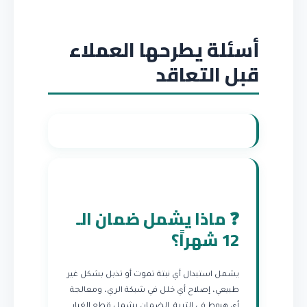
أسئلة يطرحها العملاء
قبل التعاقد
❓ ماذا يشمل ضمان الـ
12 شهراً؟
يشمل استبدال أي نبتة تموت أو تذبل بشكل غير
طبيعي، إصلاح أي خلل في شبكة الري، ومعالجة
أي هبوط في التربة. الضمان يشمل قطع الغيار