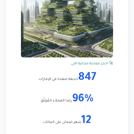
🚀 احجز معاينة مجانية الآن
847
حديقة منفذة في الإمارات
96%
رضا العملاء المُوثّق
12
شهر ضمان على النباتات