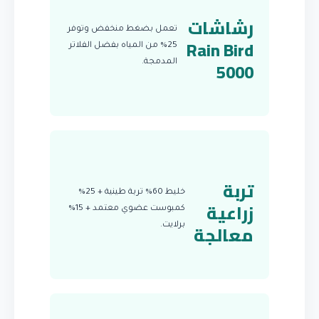
رشاشات
تعمل بضغط منخفض وتوفر
Rain Bird
25% من المياه بفضل الفلاتر
5000
المدمجة.
تربة
خليط 60% تربة طينية + 25%
زراعية
كمبوست عضوي معتمد + 15%
معالجة
برلايت.