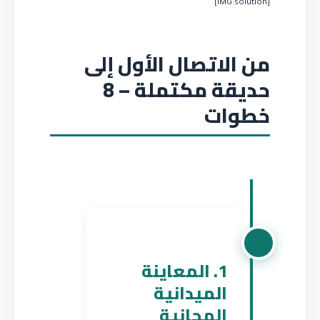
[IMG:solution]
من الاتصال الأول إلى
حديقة مكتملة – 8
خطوات
1. المعاينة
الميدانية
المجانية