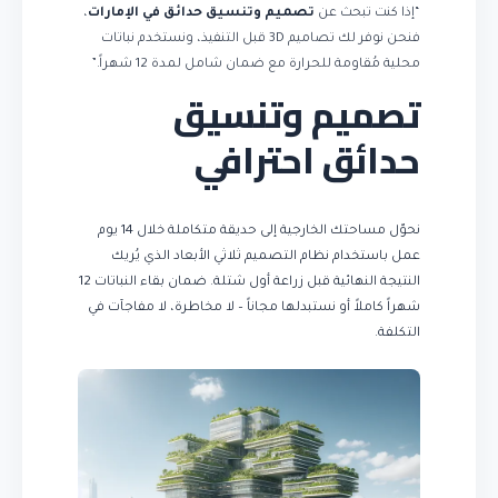
“إذا كنت تبحث عن
تصميم وتنسيق حدائق في الإمارات
،
فنحن نوفر لك تصاميم 3D قبل التنفيذ، ونستخدم نباتات
محلية مُقاومة للحرارة مع ضمان شامل لمدة 12 شهراً.”
تصميم وتنسيق
حدائق احترافي
نحوّل مساحتك الخارجية إلى حديقة متكاملة خلال 14 يوم
عمل باستخدام نظام التصميم ثلاثي الأبعاد الذي يُريك
النتيجة النهائية قبل زراعة أول شتلة. ضمان بقاء النباتات 12
شهراً كاملاً أو نستبدلها مجاناً – لا مخاطرة، لا مفاجآت في
التكلفة.