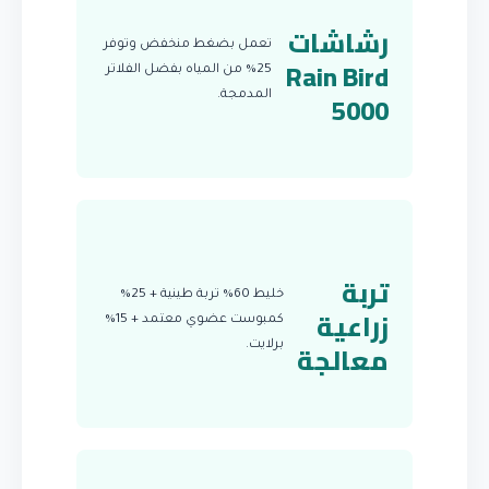
رشاشات
تعمل بضغط منخفض وتوفر
Rain Bird
25% من المياه بفضل الفلاتر
5000
المدمجة.
تربة
خليط 60% تربة طينية + 25%
زراعية
كمبوست عضوي معتمد + 15%
معالجة
برلايت.