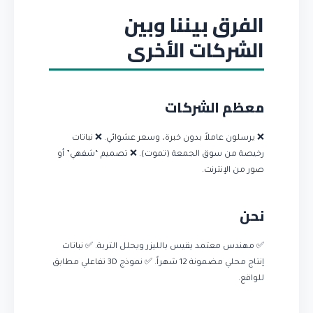
الفرق بيننا وبين
الشركات الأخرى
معظم الشركات
❌ يرسلون عاملاً بدون خبرة، وسعر عشوائي. ❌ نباتات
رخيصة من سوق الجمعة (تموت). ❌ تصميم “شفهي” أو
صور من الإنترنت.
نحن
✅ مهندس معتمد يقيس بالليزر ويحلل التربة. ✅ نباتات
إنتاج محلي مضمونة 12 شهراً. ✅ نموذج 3D تفاعلي مطابق
للواقع.