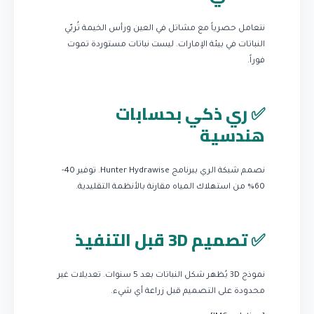
نتعامل حصرياً مع مشاتل في العين ورأس الخيمة تُربّي
النباتات في بيئة الإمارات. ليست نباتات مستوردة تموت
فوراً.
✅ ري ذكي بحسابات
هندسية
نصمم شبكة الري ببرنامج Hunter Hydrawise. توفير 40-
60% من استهلاك المياه مقارنة بالأنظمة التقليدية.
✅ تصميم 3D قبل التنفيذ
نموذج 3D يُظهر شكل النباتات بعد 5 سنوات. تعديلات غير
محدودة على التصميم قبل زراعة أي شيء.