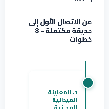
[IMG:solution]
من الاتصال الأول إلى
حديقة مكتملة – 8
خطوات
1. المعاينة
الميدانية
المجانية