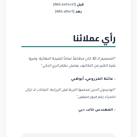
قبل
[IMG:before1]
بعد
[IMG:after1]
رأي عملائنا
“التصميم الـ 3D كان مطابقاً تماماً للنتيجة النهائية. وفروا
علينا الكثير من التكاليف بفضل نظام الري الذكي.”
– عائلة المزروعي، أبوظبي
“الوحيدون الذين فحصوا التربة قبل الزراعة. النباتات لا تزال
خضراء رغم مرور صيفين.”
– المهندس خالد، دبي