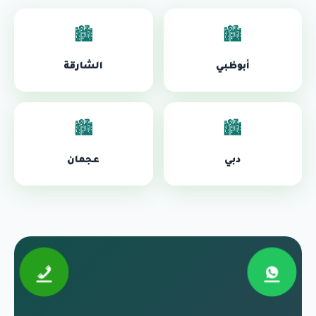
🏙️
🏙️
أبوظبي
الشارقة
🏙️
🏙️
دبي
عجمان