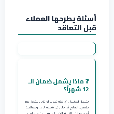
أسئلة يطرحها العملاء
قبل التعاقد
❓ ماذا يشمل ضمان الـ
12 شهراً؟
يشمل استبدال أي نبتة تموت أو تذبل بشكل غير
طبيعي، إصلاح أي خلل في شبكة الري، ومعالجة
أي هبوط في التربة. الضمان يشمل قطع الغيار