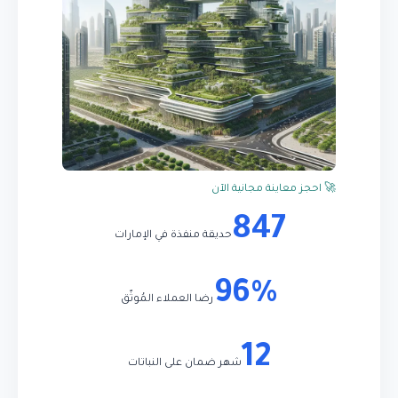
🚀 احجز معاينة مجانية الآن
847
حديقة منفذة في الإمارات
96%
رضا العملاء المُوثّق
12
شهر ضمان على النباتات