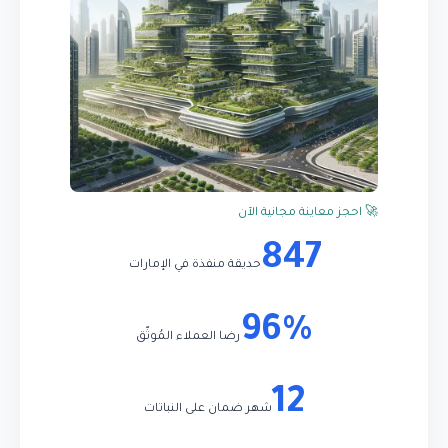
🚀 احجز معاينة مجانية الآن
847
حديقة منفذة في الإمارات
96%
رضا العملاء المُوثّق
12
شهر ضمان على النباتات