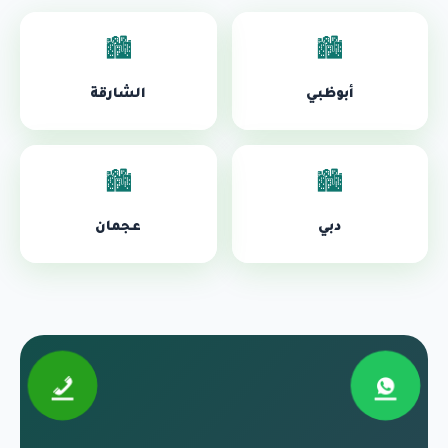
🏙️
🏙️
أبوظبي
الشارقة
🏙️
🏙️
دبي
عجمان