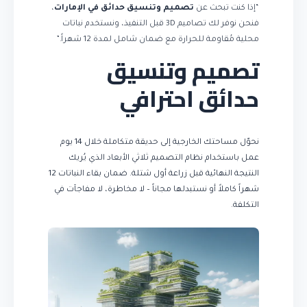
“إذا كنت تبحث عن
تصميم وتنسيق حدائق في الإمارات
،
فنحن نوفر لك تصاميم 3D قبل التنفيذ، ونستخدم نباتات
محلية مُقاومة للحرارة مع ضمان شامل لمدة 12 شهراً.”
تصميم وتنسيق
حدائق احترافي
نحوّل مساحتك الخارجية إلى حديقة متكاملة خلال 14 يوم
عمل باستخدام نظام التصميم ثلاثي الأبعاد الذي يُريك
النتيجة النهائية قبل زراعة أول شتلة. ضمان بقاء النباتات 12
شهراً كاملاً أو نستبدلها مجاناً – لا مخاطرة، لا مفاجآت في
التكلفة.