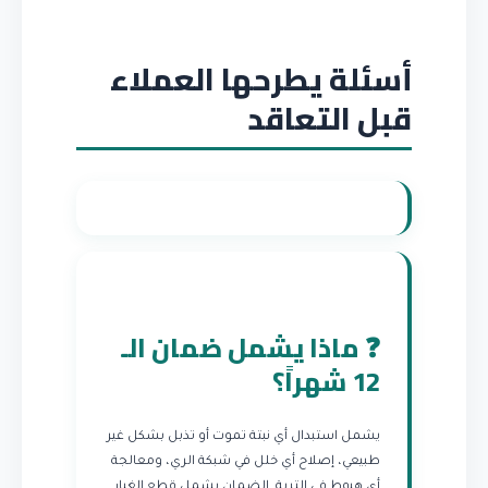
أسئلة يطرحها العملاء
قبل التعاقد
❓ ماذا يشمل ضمان الـ
12 شهراً؟
يشمل استبدال أي نبتة تموت أو تذبل بشكل غير
طبيعي، إصلاح أي خلل في شبكة الري، ومعالجة
أي هبوط في التربة. الضمان يشمل قطع الغيار