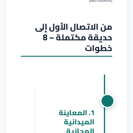
[IMG:solution]
من الاتصال الأول إلى
حديقة مكتملة – 8
خطوات
1. المعاينة
الميدانية
المجانية