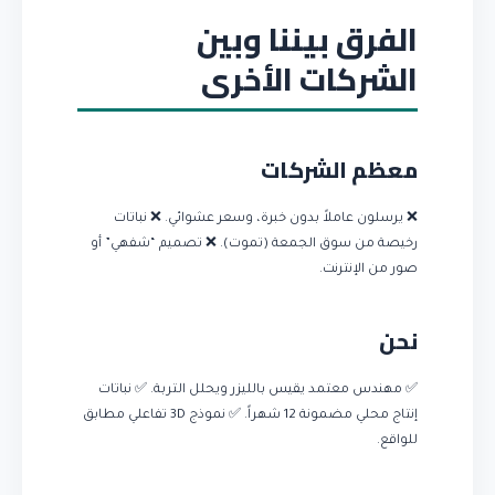
الفرق بيننا وبين
الشركات الأخرى
معظم الشركات
❌ يرسلون عاملاً بدون خبرة، وسعر عشوائي. ❌ نباتات
رخيصة من سوق الجمعة (تموت). ❌ تصميم “شفهي” أو
صور من الإنترنت.
نحن
✅ مهندس معتمد يقيس بالليزر ويحلل التربة. ✅ نباتات
إنتاج محلي مضمونة 12 شهراً. ✅ نموذج 3D تفاعلي مطابق
للواقع.