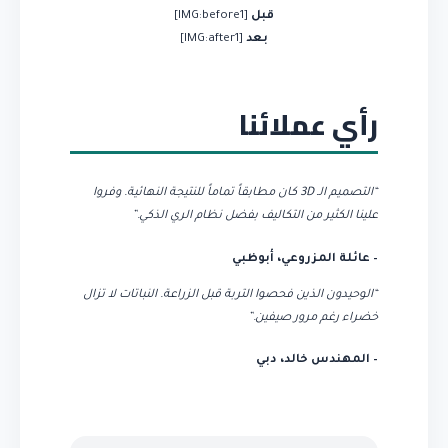
قبل
[IMG:before1]
بعد
[IMG:after1]
رأي عملائنا
“التصميم الـ 3D كان مطابقاً تماماً للنتيجة النهائية. وفروا
علينا الكثير من التكاليف بفضل نظام الري الذكي.”
– عائلة المزروعي، أبوظبي
“الوحيدون الذين فحصوا التربة قبل الزراعة. النباتات لا تزال
خضراء رغم مرور صيفين.”
– المهندس خالد، دبي