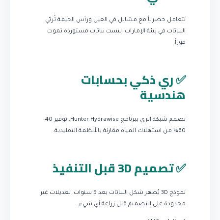
نتعامل حصرياً مع مشاتل في العين ورأس الخيمة تُربّي
النباتات في بيئة الإمارات. ليست نباتات مستوردة تموت
فوراً.
✅ ري ذكي بحسابات
هندسية
نصمم شبكة الري ببرنامج Hunter Hydrawise. توفير 40-
60% من استهلاك المياه مقارنة بالأنظمة التقليدية.
✅ تصميم 3D قبل التنفيذ
نموذج 3D يُظهر شكل النباتات بعد 5 سنوات. تعديلات غير
محدودة على التصميم قبل زراعة أي شيء.