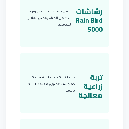
رشاشات
تعمل بضغط منخفض وتوفر
Rain Bird
25% من المياه بفضل الفلاتر
5000
المدمجة.
تربة
خليط 60% تربة طينية + 25%
زراعية
كمبوست عضوي معتمد + 15%
معالجة
برلايت.