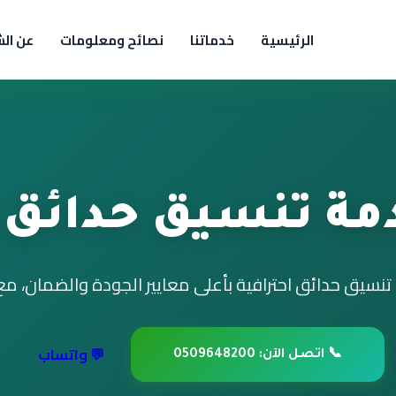
الرئيسية
خدماتنا
نصائح ومعلومات
عن ال
ة تنسيق حدائق ا
يق حدائق احترافية بأعلى معايير الجودة والضمان، م
💬 واتساب
📞 اتصل الآن: 0509648200