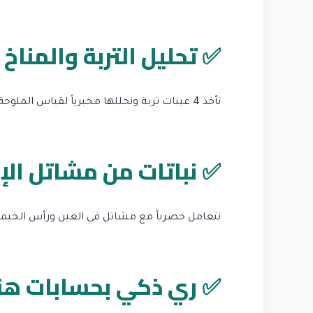
✅ تحليل التربة والمناخ
نأخذ 4 عينات تربة ونحللها مخبرياً لقياس الملوحة ونسبة الصرف. نستخدم تطبيق Sun Seeker لتحديد ساعات الشمس.
✅ نباتات من مشاتل الإن
نتعامل حصرياً مع مشاتل في العين ورأس الخيمة تُ
✅ ري ذكي بحسابات ه