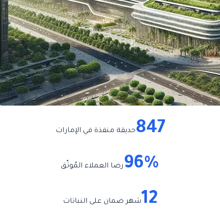
847
حديقة منفذة في الإمارات
96%
رضا العملاء المُوثّق
12
شهر ضمان على النباتات