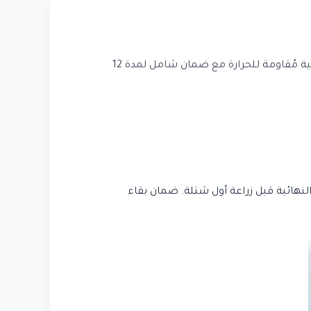
، فنحن نوفر لك تصاميم 3D قبل التنفيذ، ونستخدم نباتات محلية مُقاومة للحرارة مع ضمان شامل لمدة 12
لذي يُريك النتيجة النهائية قبل زراعة أول شتلة. ضمان بقاء