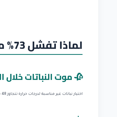
لماذا تفشل 73% من مشاريع الحدائق في الإمارات؟
🥀 موت النباتات خلال ا
اختيار نباتات غير مناسبة لدرجات حرارة تتجاوز 48 مئوية يعني خسارة 40-60% من استثمارك خلال 4 أشهر.