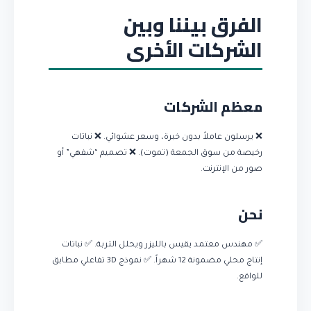
الفرق بيننا وبين
الشركات الأخرى
معظم الشركات
❌ يرسلون عاملاً بدون خبرة، وسعر عشوائي. ❌ نباتات
رخيصة من سوق الجمعة (تموت). ❌ تصميم “شفهي” أو
صور من الإنترنت.
نحن
✅ مهندس معتمد يقيس بالليزر ويحلل التربة. ✅ نباتات
إنتاج محلي مضمونة 12 شهراً. ✅ نموذج 3D تفاعلي مطابق
للواقع.