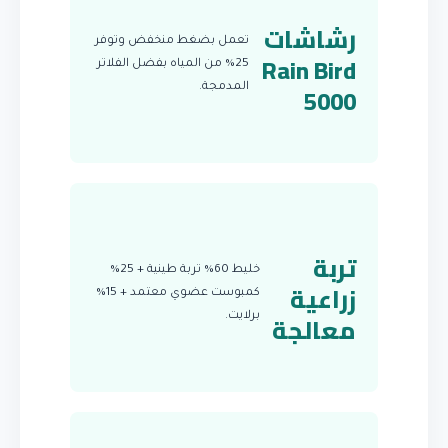
رشاشات
تعمل بضغط منخفض وتوفر
Rain Bird
25% من المياه بفضل الفلاتر
5000
المدمجة.
تربة
خليط 60% تربة طينية + 25%
زراعية
كمبوست عضوي معتمد + 15%
معالجة
برلايت.