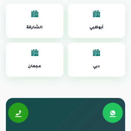
🏙️
🏙️
أبوظبي
الشارقة
🏙️
🏙️
دبي
عجمان