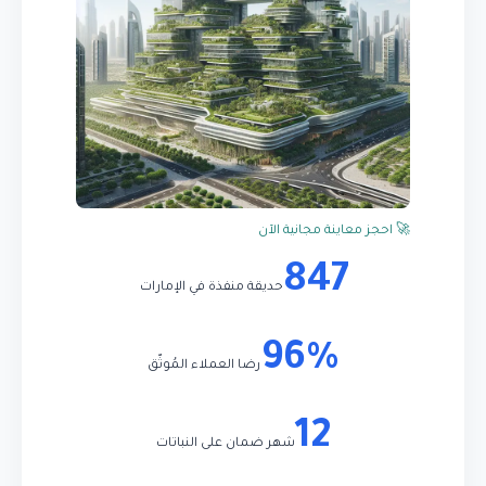
🚀 احجز معاينة مجانية الآن
847
حديقة منفذة في الإمارات
96%
رضا العملاء المُوثّق
12
شهر ضمان على النباتات