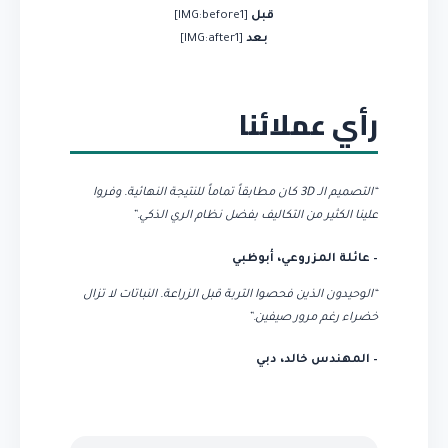
قبل
[IMG:before1]
بعد
[IMG:after1]
رأي عملائنا
“التصميم الـ 3D كان مطابقاً تماماً للنتيجة النهائية. وفروا
علينا الكثير من التكاليف بفضل نظام الري الذكي.”
– عائلة المزروعي، أبوظبي
“الوحيدون الذين فحصوا التربة قبل الزراعة. النباتات لا تزال
خضراء رغم مرور صيفين.”
– المهندس خالد، دبي