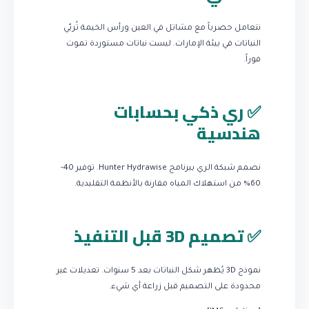
نتعامل حصرياً مع مشاتل في العين ورأس الخيمة تُربّي
النباتات في بيئة الإمارات. ليست نباتات مستوردة تموت
فوراً.
✅ ري ذكي بحسابات
هندسية
نصمم شبكة الري ببرنامج Hunter Hydrawise. توفير 40-
60% من استهلاك المياه مقارنة بالأنظمة التقليدية.
✅ تصميم 3D قبل التنفيذ
نموذج 3D يُظهر شكل النباتات بعد 5 سنوات. تعديلات غير
محدودة على التصميم قبل زراعة أي شيء.