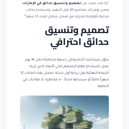
“إذا كنت تبحث عن
تصميم وتنسيق حدائق في الإمارات
،
فنحن نوفر لك تصاميم 3D قبل التنفيذ، ونستخدم نباتات
محلية مُقاومة للحرارة مع ضمان شامل لمدة 12 شهراً.”
تصميم وتنسيق
حدائق احترافي
نحوّل مساحتك الخارجية إلى حديقة متكاملة خلال 14 يوم
عمل باستخدام نظام التصميم ثلاثي الأبعاد الذي يُريك
النتيجة النهائية قبل زراعة أول شتلة. ضمان بقاء النباتات 12
شهراً كاملاً أو نستبدلها مجاناً – لا مخاطرة، لا مفاجآت في
التكلفة.