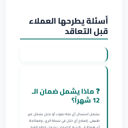
أسئلة يطرحها العملاء
قبل التعاقد
❓ ماذا يشمل ضمان الـ
12 شهراً؟
يشمل استبدال أي نبتة تموت أو تذبل بشكل غير
طبيعي، إصلاح أي خلل في شبكة الري، ومعالجة
أي هبوط في التربة. الضمان يشمل قطع الغيار