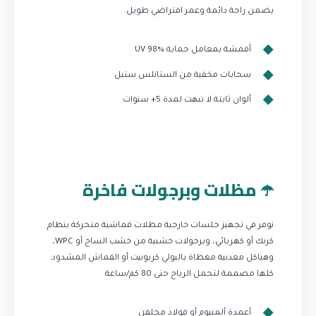
يضمن راحة دائمة وعمر افتراضي طويل.
أقمشة بمعامل حماية UV 98%
سحابات مخفية من الستانلس ستيل
ألوان ثابتة لا تبهت لمدة 5+ سنوات
☂️ مظلات وبرجولات فاخرة
نوفر في تجهيز جلسات خارجية مظلات قماشية متحركة بنظام
كرنك أو كهربائي، وبرجولات خشبية من خشب الساج أو WPC،
وهياكل معدنية مغطاة بالبولي كربونيت أو القماش المشدود.
كلها مصممة لتحمل الرياح حتى 80 كم/ساعة.
أعمدة ألمنيوم أو فولاذ مجلفن