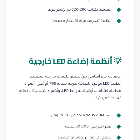
أقمشة بكثافة 280-320 جرام/متر مربع
أنظمة تصريف مياه الأمطار مدمجة
💡 أنظمة إضاءة LED خارجية
الإضاءة جزء أساسي من تجهيز جلسات خارجية. نستخدم
أنظمة LED موفرة للطاقة بدرجة حماية IP65 أو أعلى. أضواء
معلقة، كشافات أرضية، شرائط LED، وأضواء شمسية لا تحتاج
أسلاك كهربائية.
استهلاك طاقة منخفض (80% توفير)
عمر افتراضي 50,000 ساعة
تحكم ذكي عبر الريموت أو التطبيق