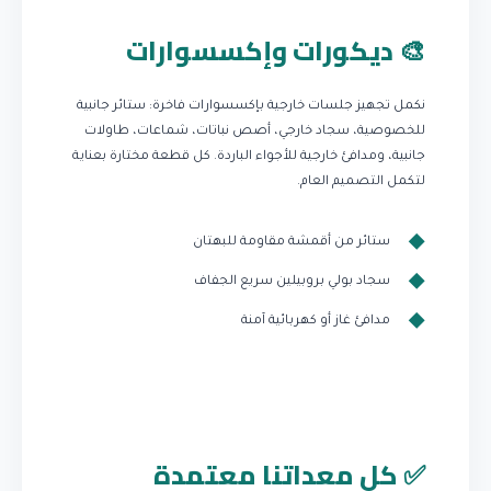
🎨 ديكورات وإكسسوارات
نكمل تجهيز جلسات خارجية بإكسسوارات فاخرة: ستائر جانبية
للخصوصية، سجاد خارجي، أصص نباتات، شماعات، طاولات
جانبية، ومدافئ خارجية للأجواء الباردة. كل قطعة مختارة بعناية
لتكمل التصميم العام.
ستائر من أقمشة مقاومة للبهتان
سجاد بولي بروبيلين سريع الجفاف
مدافئ غاز أو كهربائية آمنة
✅ كل معداتنا معتمدة