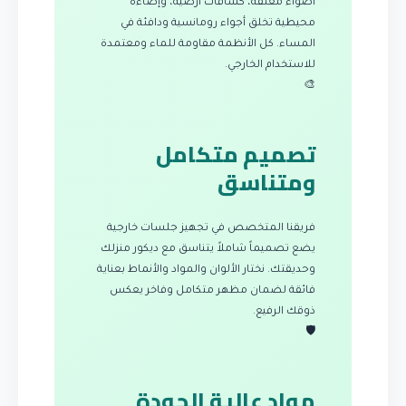
أضواء معلقة، كشافات أرضية، وإضاءة
محيطية تخلق أجواء رومانسية ودافئة في
المساء. كل الأنظمة مقاومة للماء ومعتمدة
للاستخدام الخارجي.
🎨
تصميم متكامل
ومتناسق
فريقنا المتخصص في تجهيز جلسات خارجية
يضع تصميماً شاملاً يتناسق مع ديكور منزلك
وحديقتك. نختار الألوان والمواد والأنماط بعناية
فائقة لضمان مظهر متكامل وفاخر يعكس
ذوقك الرفيع.
🛡️
مواد عالية الجودة