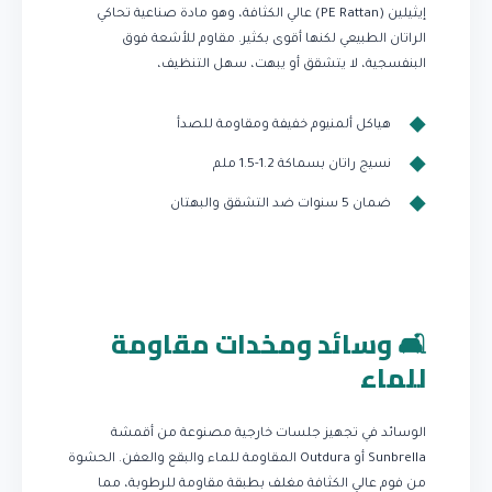
إيثيلين (PE Rattan) عالي الكثافة، وهو مادة صناعية تحاكي
الراتان الطبيعي لكنها أقوى بكثير. مقاوم للأشعة فوق
البنفسجية، لا يتشقق أو يبهت، سهل التنظيف،
هياكل ألمنيوم خفيفة ومقاومة للصدأ
نسيج راتان بسماكة 1.2-1.5 ملم
ضمان 5 سنوات ضد التشقق والبهتان
🛋️ وسائد ومخدات مقاومة
للماء
الوسائد في تجهيز جلسات خارجية مصنوعة من أقمشة
Sunbrella أو Outdura المقاومة للماء والبقع والعفن. الحشوة
من فوم عالي الكثافة مغلف بطبقة مقاومة للرطوبة، مما