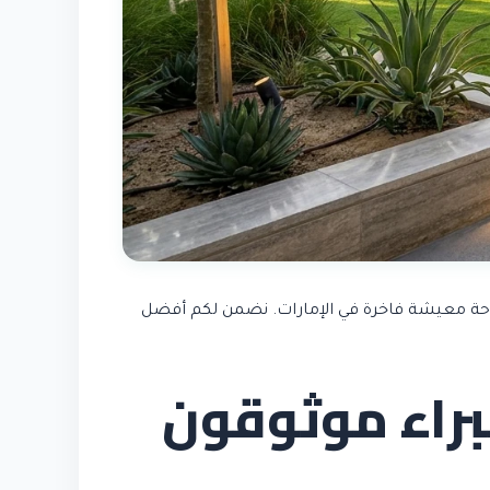
احة معيشة فاخرة في الإمارات. نضمن لكم أفضل
براء موثوقون