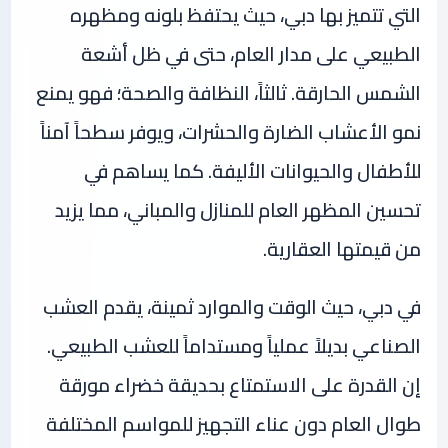
التي تتميز بها دبي، حيث يحتفظ بلونه ومظهره
الطبيعي على مدار العام، حتى في ظل أشعة
الشمس الحارقة. ثالثاً، النظافة والصحة؛ فهو يمنع
نمو الأعشاب الضارة والحشرات، ويوفر سطحاً آمناً
للأطفال والحيوانات الأليفة. كما يساهم في
تحسين المظهر العام للمنازل والمباني، مما يزيد
من قيمتها العقارية.
في دبي، حيث الوقت والموارد ثمينة، يقدم العشب
الصناعي بديلاً عملياً ومستداماً للعشب الطبيعي.
إن القدرة على الاستمتاع بحديقة خضراء مورقة
طوال العام دون عناء التجهيز للمواسم المختلفة