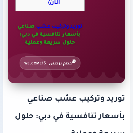
الآن)
توريد وتركيب عشب
صناعي
بأسعار تنافسية في دبي:
حلول سريعة وعملية
🎁
خصم ترحيبي · WELCOME15
توريد وتركيب عشب صناعي
بأسعار تنافسية في دبي: حلول