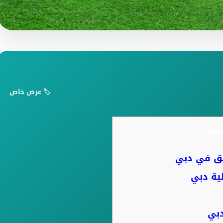
🏷️ عرض خاص
Cont
ئق في دبي
ية دبي
دبي