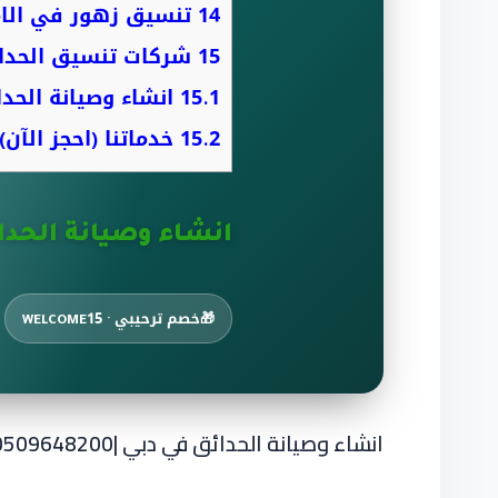
14
تنسيق زهور في الام
15
شركات تنسيق الحدائ
15.1
انشاء وصيانة الحد
15.2
خدماتنا (احجز الآن)
انشاء وصيانة الحدا
🎁
خصم ترحيبي · WELCOME15
انشاء وصيانة الحدائق في دبي |0509648200|صيانة حدائق