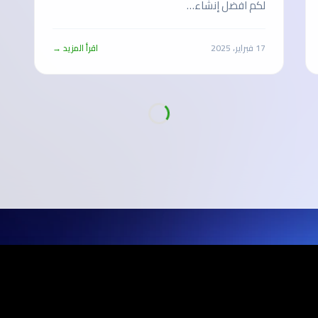
لكم افضل إنشاء…
17 فبراير، 2025
اقرأ المزيد →