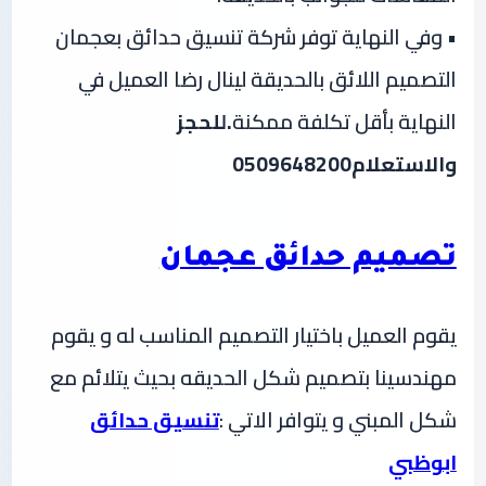
• وفي النهاية توفر شركة تنسيق حدائق بعجمان
التصميم اللائق بالحديقة لينال رضا العميل في
النهاية بأقل تكلفة ممكنة
.للحجز
والاستعلام0509648200
تصميم حدائق عجمان
يقوم العميل باختيار التصميم المناسب له و يقوم
مهندسينا بتصميم شكل الحديقه بحيث يتلائم مع
شكل المبني و يتوافر الاتي :
تنسيق حدائق
ابوظبي