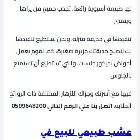
لها طبيعة أسيوية رائعة، تجذب جميع من يراها
ويتمنى
تنفيذها في حديقة منزله، ونحن نستطيع تنفيذها
لك لتصبح حديقتك جزيرة صغيرة، كما نقوم بعمل
أحواض بديكور جلسات، والتي تستطيع أن تستمتع
بالجلوس
فيها مع أسرتك وجزاك الأزهار المختلفة ذات الروائح
الخلابة.
اتصل بنا علي الرقم التالي 0509648200
عشب طبيعي للبيع في