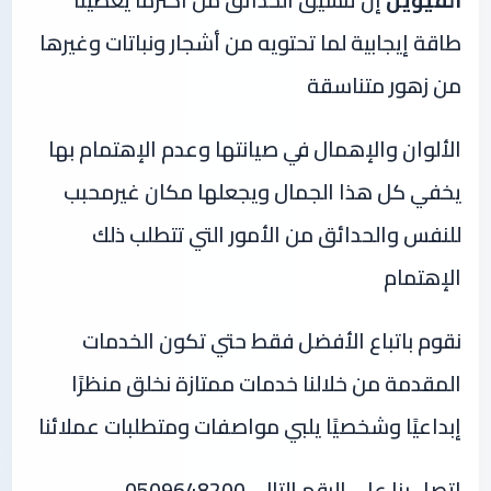
القيوين
إن تنسيق الحدائق من أكثرما يعطينا
طاقة إيجابية لما تحتويه من أشجار ونباتات وغيرها
من زهور متناسقة
الألوان والإهمال في صيانتها وعدم الإهتمام بها
يخفي كل هذا الجمال ويجعلها مكان غيرمحبب
للنفس والحدائق من الأمور التي تتطلب ذلك
الإهتمام
نقوم باتباع الأفضل فقط حتي تكون الخدمات
المقدمة من خلالنا خدمات ممتازة نخلق منظرًا
إبداعيًا وشخصيًا يلبي مواصفات ومتطلبات عملائنا
اتصل بنا علي الرقم التالي 0509648200