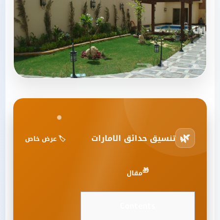
🌿
تنسيق حدائق الامارات
🏷️ عرض خاص
🎁
مقال
Contents